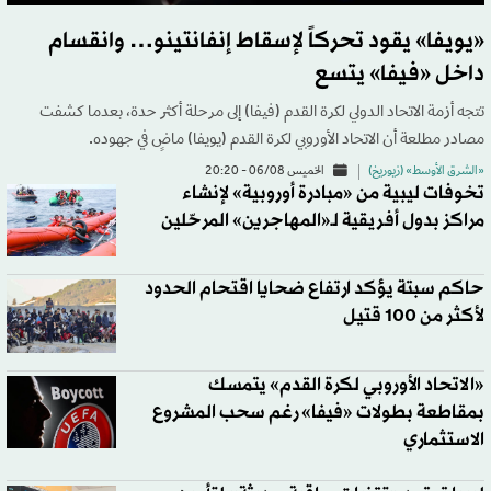
«يويفا» يقود تحركاً لإسقاط إنفانتينو… وانقسام
داخل «فيفا» يتسع
تتجه أزمة الاتحاد الدولي لكرة القدم (فيفا) إلى مرحلة أكثر حدة، بعدما كشفت
مصادر مطلعة أن الاتحاد الأوروبي لكرة القدم (يويفا) ماضٍ في جهوده.
«الشرق الأوسط» (زيوريخ)
الخميس 06/08 - 20:20
تخوفات ليبية من «مبادرة أوروبية» لإنشاء
مراكز بدول أفريقية لـ«المهاجرين» المرحّلين
حاكم سبتة يؤكد ارتفاع ضحايا اقتحام الحدود
لأكثر من 100 قتيل
«الاتحاد الأوروبي لكرة القدم» يتمسك
بمقاطعة بطولات «فيفا» رغم سحب المشروع
الاستثماري