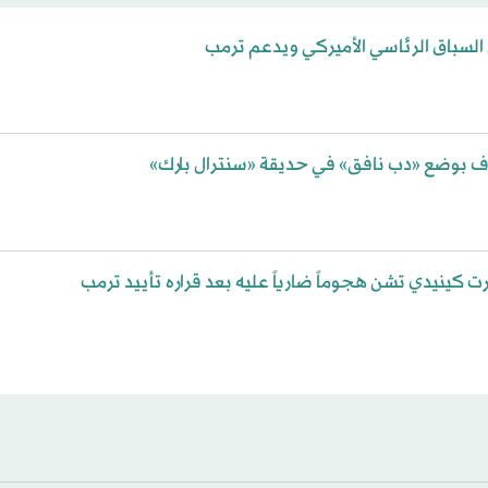
لسباق الرئاسي الأميركي ويدعم ترمب
ف بوضع «دب نافق» في حديقة «سنترال بارك»
رت كينيدي تشن هجوماً ضارياً عليه بعد قراره تأييد ترمب