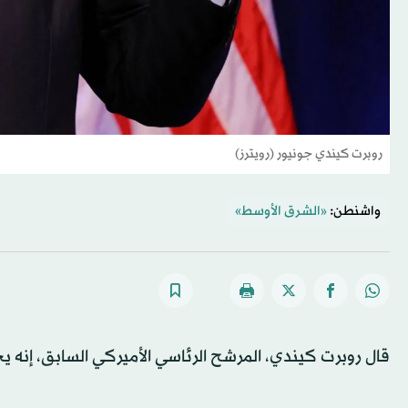
روبرت كيندي جونيور (رويترز)
واشنطن:
«الشرق الأوسط»
قال روبرت كيندي، المرشح الرئاسي الأميركي السابق، إ