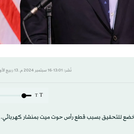
نُشر: 13:01-16 سبتمبر 2024 م ـ 13 ربيع الأول 1446 هـ
T
T
نه يخضع للتحقيق بسبب قطع رأس حوت ميت بمنشار كهربائي.