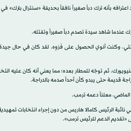
افه بأنه ترك دباً صغيراً نافقاً بحديقة «سنترال بارك» في 
 عندما شاهد سيدة تصدم دباً صغيراً وتقتله.
ي، وكنت أنوي الحصول على فَرْوِه. لقد كان في حال جيدة
يويورك، ثم توجّه للمطار بعده؛ مما يعني أنه كان عليه ال
جة قديمة حتى يبدو كأن أحداً صدمه بالدراجة.
الماضي، معلناً دعمه ترمب.
نائبة الرئيس كامالا هاريس من دون إجراء انتخابات تمهيدية،
لى «تقديم الدعم للرئيس ترمب».