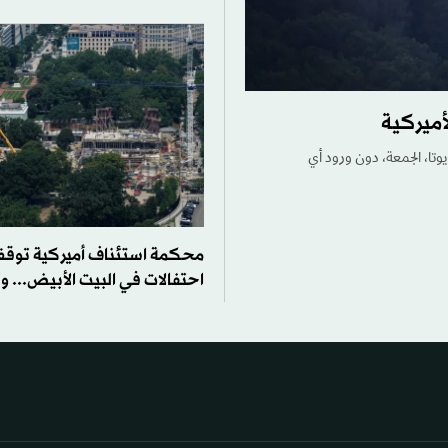
أميركية
وتا، الجمعة، دون ورود أي
محكمة استئناف أميركية توقف 
احتفالات في البيت الأبيض... وت