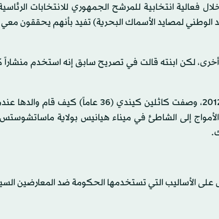
 فعالية انتخابية للمرشح الجمهوري للانتخابات الرئاسية،
عهد الوطني لمصايد الأسماك البحرية) تفيد بأنهم يحققون مع
عمر 70 عاماً عن أي تفاصيل أخرى، لكن ابنته قالت في تصريح سابق إنه استخدم منشاراً
وفي تصريحات قالتها لمجلة «تاون آند كانتري» في عام 2012، وصفت كاثلين كيندي (36 عاماً) ك
لأمواج إلى الشاطئ في ميناء هيانيس بولاية ماساتشوستس،
ك.
ل على الأساليب التي تستخدمها الحكومة ضد المعارضين السي