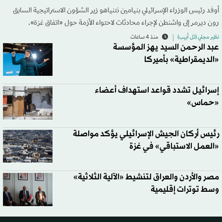
أوفد رئيس الوزراء الإسرائيلي بنيامين نتنياهو زير الشؤون الاستراتيجية السابق
رون ديرمر إلى واشنطن لإجراء محادثات لاحتواء الأزمة حول «اتفاق غزة».
نظير مجلي (تل أبيب)
منذ 4 ساعات
عبد الرحمن السيد يهز المؤسسة
«الديمقراطية» بأميركا
إسرائيل تشدد قواعد استهداف أعضاء
«حماس»
رئيس أركان الجيش الإسرائيلي يؤكد مواصلة
«العمل الاستباقي» في غزة
مصر والأردن والعراق لتنشيط «الآلية الثلاثية»
وسط توترات إقليمية