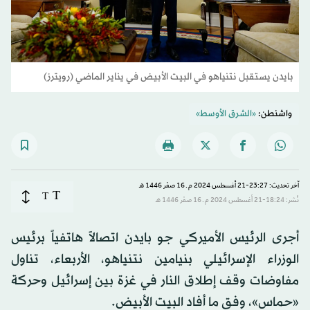
بايدن يستقبل نتنياهو في البيت الأبيض في يناير الماضي (رويترز)
واشنطن:
«الشرق الأوسط»
آخر تحديث: 23:27-21 أغسطس 2024 م ـ 16 صفَر 1446 هـ
T
T
نُشر: 18:24-21 أغسطس 2024 م ـ 16 صفَر 1446 هـ
أجرى الرئيس الأميركي جو بايدن اتصالاً هاتفياً برئيس
الوزراء الإسرائيلي بنيامين نتنياهو، الأربعاء، تناول
مفاوضات وقف إطلاق النار في غزة بين إسرائيل وحركة
«حماس»، وفق ما أفاد البيت الأبيض.