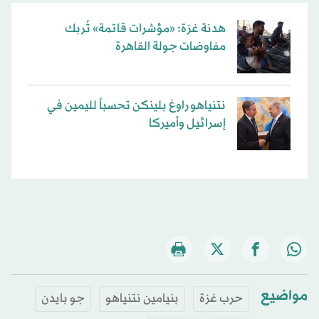
هدنة غزة: «مؤشرات قاتمة» تُربك
مفاوضات جولة القاهرة
نتنياهو راوغ بلينكن تحسباً لليمين في
إسرائيل وأميركا
مواضيع
حرب غزة
بنيامين نتنياهو
جو بايدن