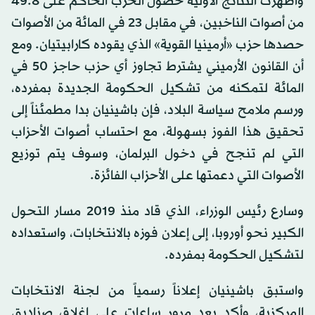
وأظهرت النتائج الأولية حصول الحزب الحاكم على 49.8
من أصوات الناخبين، في مقابل 23 في المائة من الأصوات
حصدها حزب «أرمينيا القوية» الذي يقوده كارابيتيان. ومع
أن القانون الأرميني يشترط تجاوز أي حزب حاجز 50 في
المائة لتمكنه من تشكيل الحكومة الجديدة بمفرده،
ورسم ملامح سياسة البلاد، فإن باشينيان بدا مطمئناً إلى
تحقيق هذا الفوز بسهولة، مع احتساب أصوات الأحزاب
التي لم تنجح في دخول البرلمان، وسوف يتم توزيع
الأصوات التي دعمتها على الأحزاب الفائزة.
وسارع رئيس الوزراء، الذي قاد منذ 2019 مسار التحول
الكبير نحو أوروبا، إلى إعلان فوزه بالانتخابات، واستعداده
لتشكيل الحكومة بمفرده.
واستبق باشينيان إعلاناً رسمياً من لجنة الانتخابات
المركزية، وأكد بعد مرور ساعات على إغلاق صناديق