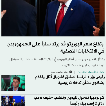
ارتفاع سعر البوريتو قد يرتد سلباً على الجمهوريين
في الانتخابات النصفية
يشكّل الجدل حول سعر فطائر البوريتو في الولايات المتحدة معضلة بالنسبة إلى
دونالد ترمب قبل انتخابات الخريف...
«الشرق الأوسط» (واشنطن )
منذ ساعة واحدة
رئيس وزراء فرنسا السابق غابريال أتال يتقدّم
بشكوى بشأن تدخلات روسية
كولومبيا تتحول لليمين وتنصّب حليف ترمب
«دي لا إسبرييا» رئيساً