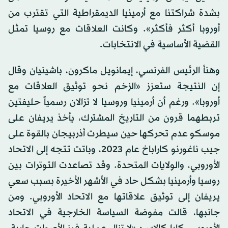
بشدة شراكتنا مع أرمينيا الديمقراطية التي تقترب من
أوروبا أكثر فأكثر». وكانت العلاقات مع روسيا تمثل
القضية الأساسية في الانتخابات.
وهنأ الرئيس الفرنسي، إيمانويل ماكرون، باشينيان وقال
إن النتيجة ستعزز «الزخم نحو توثيق العلاقات مع
أوروبا». ورغم أن أرمينيا وروسيا لا تزالان رسمياً حليفتين
تربطهما قرون من التاريخ المشترك، يأخذ يريفان على
موسكو عدم تحركها حين سيطرت أذربيجان بالقوة على
جيب ناغورنو كاراباخ عام 2023، وباتت تتجه إلى الاتحاد
الأوروبي، والولايات المتحدة. وقد تصاعدت التوترات بين
روسيا وأرمينيا بشكل حاد في الأشهر الأخيرة بسبب سعي
يريفان إلى توثيق علاقاتها مع الاتحاد الأوروبي. ومن
جانبها، قالت مفوضة السياسة الخارجية في الاتحاد