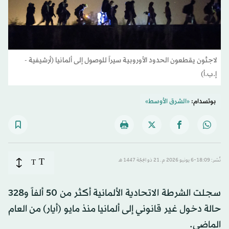
لاجئون يقطعون الحدود الأوروبية سيراً للوصول إلى ألمانيا (أرشيفية -
إ.ب.أ)
بوتسدام:
«الشرق الأوسط»
T
نُشر: 18:09-6 يونيو 2026 م ـ 21 ذو الحِجّة 1447 هـ
T
سجلت الشرطة الاتحادية الألمانية أكثر من 50 ألفاً و328
حالة دخول غير قانوني إلى ألمانيا منذ مايو (أيار) من العام
الماضي.