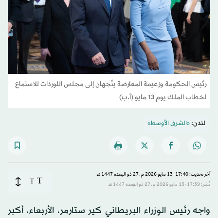
رئيس الحكومة وزعيمة المعارضة يتّجهان إلى مجلس اللوردات للاستماع
لخطاب الملك يوم 13 مايو (أ.ب)
لندن:
«الشرق الأوسط»
آخر تحديث: 17:40-13 مايو 2026 م ـ 27 ذو القِعدة 1447 هـ
T
T
نُشر: 17:39-13 مايو 2026 م ـ 27 ذو القِعدة 1447 هـ
واجه رئيس الوزراء البريطاني كير ستارمر، الأربعاء، أكبر