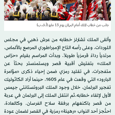
جانب من خطاب الملك أمام البرلمان يوم 13 مايو (أ.ف.ب)
وألقى الملك تشارلز خطابه من عرش ذهبي في مجلس
اللوردات، وعلى رأسه التاج الإمبراطوري المرصع بالألماس،
مرتدياً رداءً قرمزياً طويلاً. وبدأت المراسم بقيام «حرّاس
الملك» بتفتيش أقبية قصر ويستمنستر بحثاً عن
متفجرات، في تقليد رمزي ضمن إحياء ذكرى «مؤامرة
البارود» التي وقعت في عام 1605، حينما أراد الكاثوليك
تفجير البرلمان، خلال وجود الملك البروتستانتي جيمس
الأول لإلقاء خطابه.ثم انتقل الملك إلى البرلمان في عربة
من قصر باكنغهام برفقة سلاح الفرسان. وكالعادة،
احتُجز أحد النواب «رهينة» رمزية في القصر لضمان عودة