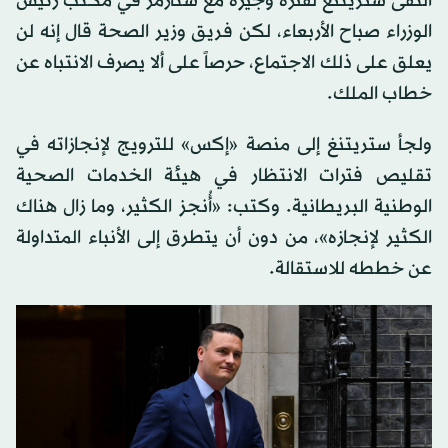
التقى ستريتنغ لفترة وجيزة مع ستارمر في مكتب رئيس
الوزراء صباح الأربعاء، لكن فريق وزير الصحة قال إنه لن
يعلق على ذلك الاجتماع، حرصاً على ألا يصرف الانتباه عن
خطاب الملك.
ولجأ ستريتنغ إلى منصة «إكس» للترويج لإنجازاته في
تقليص فترات الانتظار في هيئة الخدمات الصحية
الوطنية البريطانية. وكتب: «أُنجز الكثير، وما زال ⁠هناك
الكثير لإنجازه»، من دون أن يتطرق إلى الأنباء المتداولة
‌عن خططه للاستقالة.