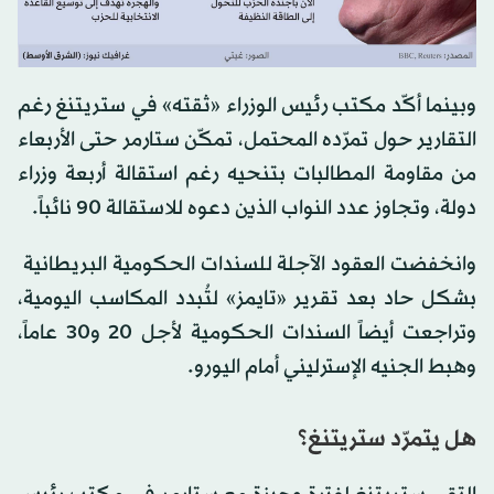
وبينما أكّد مكتب رئيس الوزراء «ثقته» في ستريتنغ رغم
التقارير حول تمرّده المحتمل، تمكّن ستارمر حتى الأربعاء
من مقاومة المطالبات بتنحيه رغم استقالة أربعة وزراء
دولة، وتجاوز عدد النواب الذين دعوه للاستقالة 90 نائباً.
وانخفضت العقود ​الآجلة ‌للسندات ⁠الحكومية البريطانية ​
بشكل ⁠حاد بعد تقرير «تايمز» لتُبدد المكاسب اليومية،
وتراجعت أيضاً السندات الحكومية لأجل 20 و30 عاماً،
وهبط الجنيه الإسترليني أمام اليورو.
هل يتمرّد ستريتنغ؟