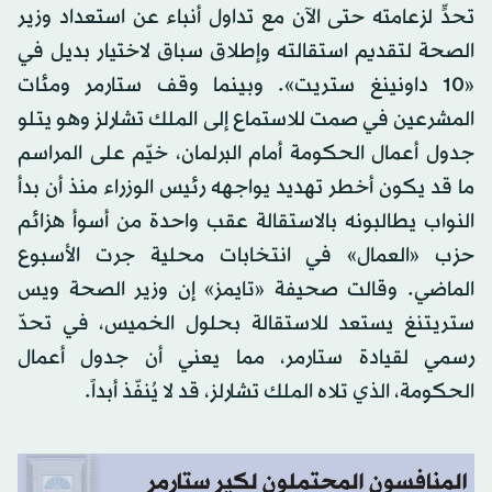
تحدٍّ لزعامته حتى الآن مع تداول أنباء عن استعداد وزير
الصحة لتقديم استقالته وإطلاق سباق لاختيار بديل في
«10 داونينغ ستريت». وبينما وقف ستارمر ومئات
المشرعين في صمت للاستماع إلى الملك تشارلز وهو يتلو
جدول أعمال الحكومة أمام البرلمان، خيّم على المراسم
ما قد يكون أخطر تهديد يواجهه رئيس الوزراء منذ أن بدأ
النواب يطالبونه بالاستقالة عقب واحدة من أسوأ هزائم
حزب «العمال» في انتخابات محلية جرت الأسبوع
الماضي. وقالت صحيفة «تايمز» إن وزير الصحة ويس
ستريتنغ يستعد للاستقالة بحلول الخميس، في تحدّ
رسمي لقيادة ستارمر، مما يعني أن جدول أعمال
الحكومة، الذي تلاه الملك تشارلز، قد لا ‌يُنفّذ أبداً.