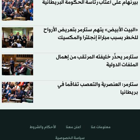
بيرنهام على أعتاب رئاسة الحكومة البريطانية
«البيت الأبيض» يتهم ستارمر بتعريض الأرواح
للخطر بسبب مباراة إنجلترا والمكسيك
ستارمر يحذّر خليفته المرتقب من إهمال
الملفات الدولية
ستارمر: العنصرية والتعصب تفاقما في
بريطانيا
معلومات عنا
اعلن معنا
الأحكام والشروط
سياسة الخصوصية