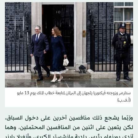
ستارمر وزوجته فيكتوريا يتّجهان إلى البرلمان لمتابعة خطاب الملك يوم 13 مايو
(أ.ف.ب)
ورُبّما يشجع ذلك منافسين آخرين على دخول السباق،
لكن يتعين على اثنين من المنافسين المحتملين، وهما
آندي بورنهام رئيس ‌بلدية مانشستر الكبرى، وأنغيلا راينر