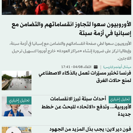
الأوروبيون سعوا لتجاوز انقساماتهم والتضامن مع
إسبانيا في أزمة سبتة
الأوروبيون سعوا لطي صفحة انقساماتهم والتضامن مع إسبانيا في أزمة سبتة،
وإيطاليا تركز على ضرورة إنشاء «مراكز العودة» خارج أوروبا لتسهيل ترحيل
اللاجئين.
ميشال أبونجم (باريس)
الثلاثاء 04/08 - 17:41
فرنسا تختبر مسيّرات تعمل بالذكاء الاصطناعي
لمنع حالات الغرق
أحداث سبتة تبرز الانقسامات
تحليل إخباري
تحليل إخباري
الأوروبية... وتدفع «الاتحاد» للبحث عن خطط
جديدة
فون دير لاين: يجب بذل المزيد من الجهود