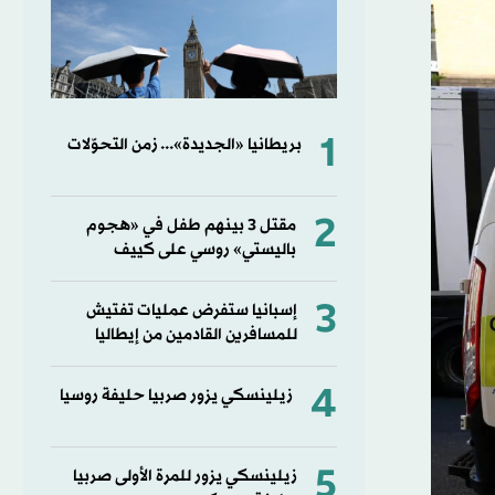
1
بريطانيا «الجديدة»... زمن التحوّلات
2
مقتل 3 بينهم طفل في «هجوم
باليستي» روسي على كييف
3
إسبانيا ستفرض عمليات تفتيش
للمسافرين القادمين من إيطاليا
4
زيلينسكي يزور صربيا حليفة روسيا
5
زيلينسكي يزور للمرة الأولى صربيا