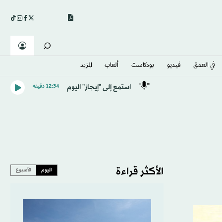
في العمق
فيديو
بودكاست
ألعاب
المزيد
استمع إلى "إيجاز" اليوم
12:34 دقيقه
الأكثر قراءة
اليوم
الأسبوع