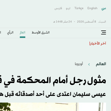
عربي
English
Türkçe
اردو
فارسى
السبت,
8 أغسطس 2026
-
24 صفَر 1448 هـ
الشرق الأوسط​
العالم
الرأي
ا
الأهلي يتعاقد مع رديف 4 مواسم... ويطرح تذاكر «النخبة»
آخر الأخبار
العالم
أوروبا
مثول رجل أمام المحكمة في 
عيسى سليمان اعتدى على أحد أصدقائه قبل ه