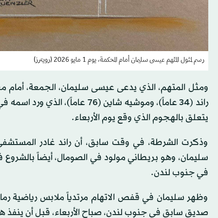
رسم لمثول المتّهم عيسى سليمان أمام المحكمة، يوم 1 مايو 2026 (رويترز)
ومثل ‌المتهم، الذي يدعى عيسى ‌سليمان، الجمعة، أمام 
راند (34 عاماً)، وموشيه شاين (76
يتعلق بالهجوم الذي وقع يوم الأربعاء.
وذكرت الشرطة، في وقت سابق، أن راند ‌غادر المستشفى
سليمان، ⁠وهو بريطاني ⁠مولود في الصومال، أيضاً بالشرو
في جنوب لندن.
وظهر سليمان في قفص الاتهام مرتدياً ملابس رياضية رمادي
صديق سابق في جنوب لندن، صباح الأربعاء، قبل أن ينفذ ه