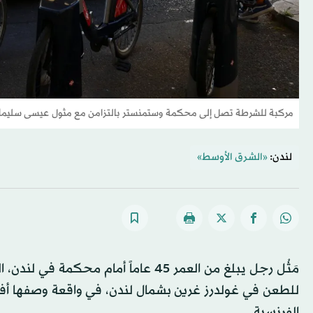
مركبة للشرطة تصل إلى محكمة وستمنستر بالتزامن مع مثول عيسى سليمان أمام المحكمة، ي
لندن:
«الشرق الأوسط»
مَثُل ‌رجل يبلغ من العمر 45 عاماً أ
للطعن في غولدرز غرين بشمال لندن، في واقعة وصفها أفرا
الفرنسية.