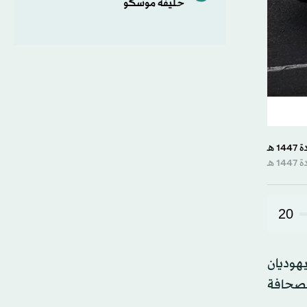
حليفة موسكو
20
 ​يهوديان
الصحافة