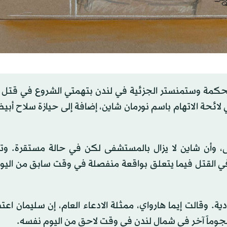
محكمة وستمنستر ​الجزئية في لندن بتهمتي ‌الشروع في قتل
 ‌عاماً)، الذي ورد اسمه في لائحة الاتهام باسم نورمان شاين، إضافة إلى حيازة سلاح 
، وأن شاين لا يزال بالمستشفى لكن في حالة مستقرة. وتم
ع في القتل فيما يتعلق بواقعة منفصلة في وقت سابق من الي
ة. وقالت إيما هارواي، ممثلة الادعاء العام، إن سليمان اع
جوماً آخر في شمال لندن في وقت لاحق من اليوم نفسه.