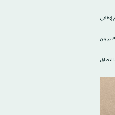
 إرهابي
كبير من
 النطاق