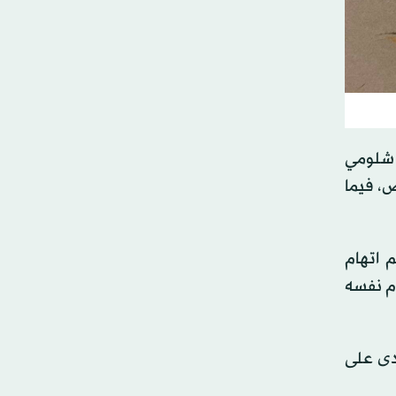
 شلومي
أبيض، فيما
 اتهام
وم نفسه
تدى على