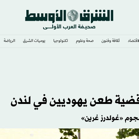
لاقتصاد
ثقافة وفنون
صحة وعلوم
تكنولوجيا
يوميات الشرق​
الرياضة
قضية طعن يهوديين في لندن
جوم «غولدرز غرين»