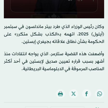
0
seconds
وكان رئيس الوزراء الذي طرد بيتر ماندلسون في سبتمبر
of
0
(أيلول) 2025، اتهمه بـ«الكذب بشكل متكرر» على
seconds
الحكومة بشأن نطاق علاقاته بجيفري إبستين.
وأضعفت هذه القضية ستارمر، الذي يواجه انتقادات منذ
أشهر بسبب قراره تعيين صديق لإبستين في أحد أكثر
المناصب المرموقة في الدبلوماسية البريطانية.