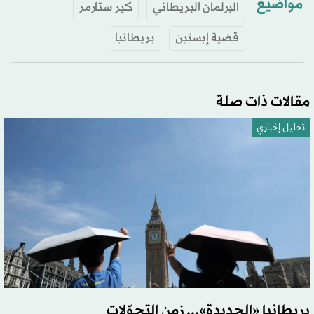
مواضيع
البرلمان البريطاني
كير ستارمر
قضية إبستين
بريطانيا
مقالات ذات صلة
تحليل إخباري
بريطانيا «الجديدة»... زمن التحوّلات