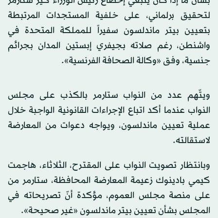
بشأن ما إذا كان ينبغي إخضاع رئيس الوزراء كير ستارمر
لتحقيق برلماني، على خلفية المستجدات المرتبطة
بتعيين بيتر ماندلسون سفيراً للمملكة المتحدة في
واشنطن، رغم صلاته بجيفري إبستين المدان بجرائم
جنسية، وفق «وكالة الصحافة الفرنسية».
ويتّهم عدد من النواب ستارمر بالكذب على مجلس
النواب عندما أكد اتباع الإجراءات القانونية الواجبة خلال
عملية تعيين ماندلسون، ويواجه دعوات من المعارضة
لاستقالته.
وبانتظار تصويت النواب على المقترح، الثلاثاء، هاجمت
كيمي بادينوك زعيمة المعارضة المحافظة، ستارمر من
على منصة مجلس العموم، مؤكدة أنّ تصريحاته في
المجلس بشأن تعيين بيتر ماندلسون «غير صحيحة».