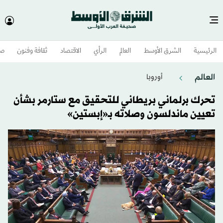
الرئيسية
الشرق الأوسط​
العالم
الرأي
الاقتصاد
ثقافة وفنون
صح
العالم
أوروبا
تحرك برلماني بريطاني للتحقيق مع ستارمر بشأن
تعيين ماندلسون وصلاته بـ«إبستين»