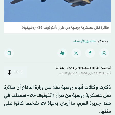
طائرة نقل عسكرية روسية من طراز «أنتونوف-26» (أرشيفية)
موسكو:
«الشرق الأوسط»
آخر تحديث: 00:40-1 أبريل 2026 م ـ 14 شوّال 1447 هـ
T
T
نُشر: 23:54-31 مارس 2026 م ـ 13 شوّال 1447 هـ
ذكرت وكالات أنباء روسية نقلا عن وزارة الدفاع أن طائرة
نقل عسكرية روسية من طراز «أنتونوف-26» سقطت في
شبه جزيرة القرم، ما أودى بحياة 29 شخصا كانوا على
متنها.