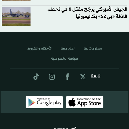
الجيش الأميركي يُرجّح مقتل 8 في تحطم
قاذفة «بي 52» بكاليفورنيا
معلومات عنا
اعلن معنا
الأحكام والشروط
سياسة الخصوصية
تابعنا