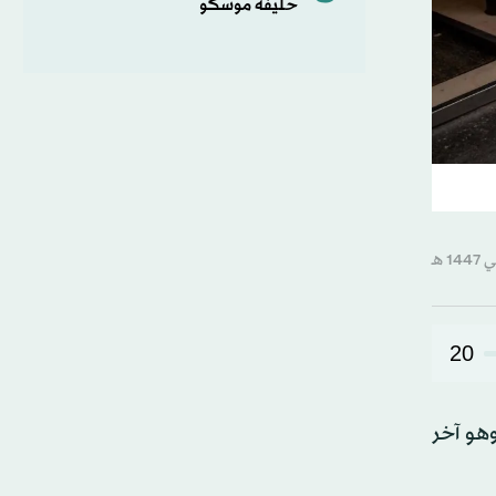
حليفة موسكو
20
وهو آخر