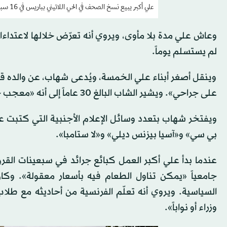
علي أكبر يبيع نسخ الصحف في الحي اللاتيني بباريس في 16 سبتمبر 2025 (أ.ف.ب)
وعاش علي مدة بلا مأوى، ويروي أنه تعرّض خلالها لاعتداءا
لم يستسلم يوماً.
وينقل أصغر أبناء علي الخمسة، ويُدعى شهاب، عن والده ق
على جراحي». ويشير الشاب البالغ 30 عاماً إلى أنه «معجب جداً» بأبيه.
ويفتخر شهاب بتعدد وسائل الإعلام الأجنبية التي كتبت عن
بي سي» و«آسيا بيزنس ديلي» و«لا ستامبا».
عندما بدأ علي أكبر العمل كبائع جرائد في سبعينات القرن ا
جامعياً «يمكن تناول الطعام فيه بأسعار معقولة». وكا
السياسية. ويروي أنه تعلّم الفرنسية من أحاديثه مع طلا
وزراء أو نواباً».