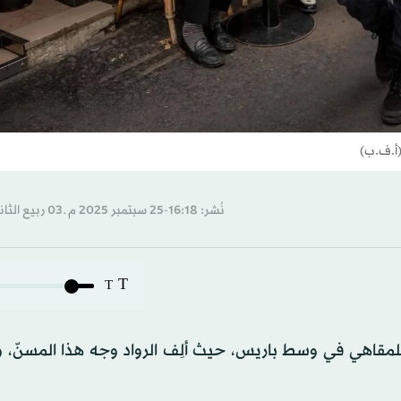
نُشر: 16:18-25 سبتمبر 2025 م ـ 03 ربيع الثاني 1447 هـ
T
T
 للمقاهي في وسط باريس، حيث ألِف الرواد وجه هذا المسنّ، 