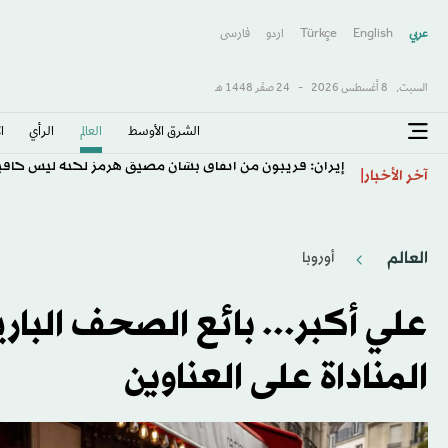
عربي
English
Türkçe
اردو
فارسى
السبت,
8 أغسطس 2026
-
24 صفَر 1448 هـ
الشرق الأوسط​
العالم
الرأي
ا
إيران: قريبون من اتفاق بشأن مضيق هرمز لكنه ليس كافيا
آخر الأخبار
العالم
أوروبا
علي أكبر... بائع الصحف البا
المناداة على العناوين