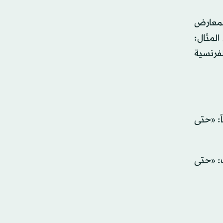
المعارض
المثال:
لفرنسية
م مقابل سوق سان جيرمان، وتعرف البائع الباكستاني منذ أكثر من 20 عاماً: «حتى
ف: «حتى