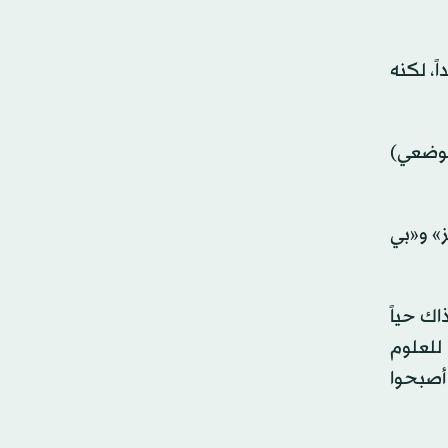
ً، لكنه
لموضعي)
ز» و«بي
اك حياً
للعلوم
 أصبحوا