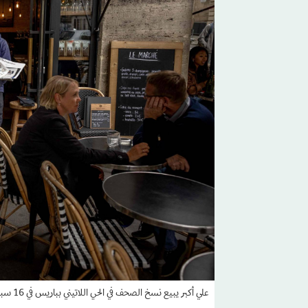
علي أكبر يبيع نسخ الصحف في الحي اللاتيني بباريس في 16 سبتمبر 2025 (أ.ف.ب)