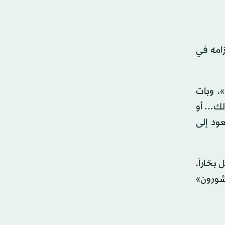
زامه في
»، وبات
... أو
عود إلى
حّاراً،
شورون»