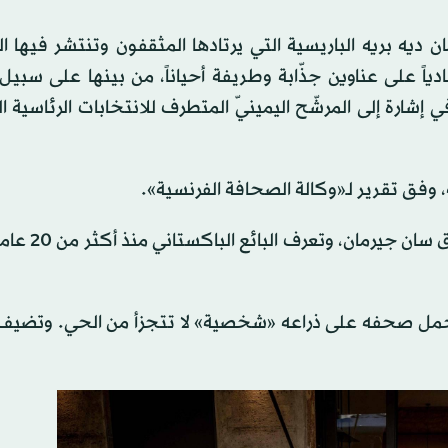
ديه بريه الباريسية التي يرتادها المثقفون وتنتشر فيها 
اً على عناوين جذّابة وطريفة أحياناً، من بينها على سبيل 
شارة إلى المرشّح اليمينيّ المتطرف للانتخابات الرئاسية ا
وفق تقرير لـ«وكالة الصحافة الفرنسية».
وتقول أمينة قيسي التي تعمل نادلة في مطع
لذي يحمل صحفه على ذراعه «شخصية» لا تتجزأ من الحي. وتضي