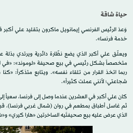
حياة شاقة
وَعدَ الرئيس الفرنسي إيمانويل ماكرون بتقليد علي أكبر قر
خدمة فرنسا».
ويعلّق علي أكبر الذي يضع نظّارة دائرية ويرتدي بذلة عم
متخصصاً بشكل رئيسي في بيع صحيفة «لوموند»: «في البدا
ربما اتخذ القرار من تلقاء نفسه». ويتابع متذكراً: «كنا
شجاعتي؛ لأنني عملت كثيراً».
كان علي أكبر في العشرين عندما وصل إلى فرنسا، سعياً إلى 
ثم غاسل أطباق بمطعم في روان (شمال غربي فرنسا)، قبل 
الذي عرض عليه بيع صحيفتَيه الساخرتين «هارا كيري» و«شا