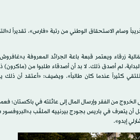
يباً وسام الاستحقاق الوطني من رتبة «فارس»، تقديراً لـ«الت
ّالية زرقاء ويعتمر قبعة باعة الجرائد المعروفة بـ«غافروش
ية، لم أصدق ذلك. لا بد أن أصدقاء طلبوا من (ماكرون) ذلك
 نلتقي كثيراً عندما كان طالباً». ويضيف: «أعتقد أن ذلك ي
الخروج من الفقر وإرسال المال إلى عائلته في باكستان؛ فعمل ب
أن يتعرف في باريس بجورج بيرنييه الملقّب بـ«البروفسور 
رلي إبدو».