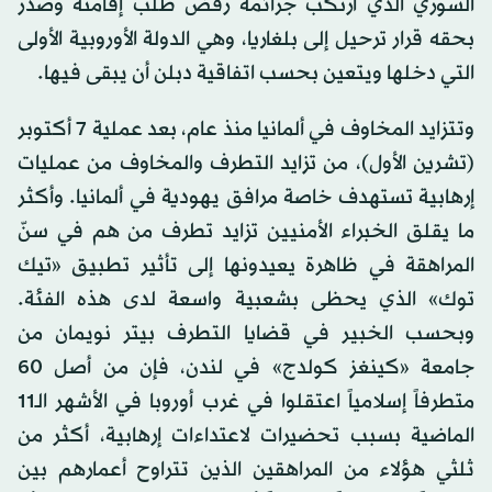
السوري الذي ارتكب جرائمه رفض طلب إقامته وصدر
بحقه قرار ترحيل إلى بلغاريا، وهي الدولة الأوروبية الأولى
التي دخلها ويتعين بحسب اتفاقية دبلن أن يبقى فيها.
وتتزايد المخاوف في ألمانيا منذ عام، بعد عملية 7 أكتوبر
(تشرين الأول)، من تزايد التطرف والمخاوف من عمليات
إرهابية تستهدف خاصة مرافق يهودية في ألمانيا. وأكثر
ما يقلق الخبراء الأمنيين تزايد تطرف من هم في سنّ
المراهقة في ظاهرة يعيدونها إلى تأثير تطبيق «تيك
توك» الذي يحظى بشعبية واسعة لدى هذه الفئة.
وبحسب الخبير في قضايا التطرف بيتر نويمان من
جامعة «كينغز كولدج» في لندن، فإن من أصل 6٠
متطرفاً إسلامياً اعتقلوا في غرب أوروبا في الأشهر الـ١١
الماضية بسبب تحضيرات لاعتداءات إرهابية، أكثر من
ثلثي هؤلاء من المراهقين الذين تتراوح أعمارهم بين