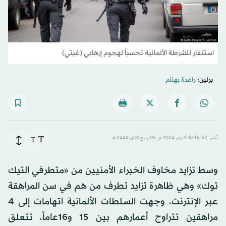
استنفار للشرطة الألمانية تحسباً لهجوم إرهابي (غيتي)
برلين:
راغدة بهنام
T
نُشر: 15:52-8 أكتوبر 2024 م ـ 05 ربيع الثاني 1446 هـ
T
وسط تزايد مخاوف الخبراء الأمنيين من «متطرفي التيك
توك» وهي ظاهرة تزايد تطرف من هم في سن المراهقة
عبر الإنترنت، وجهت السلطات الألمانية اتهامات إلى 4
مراهقين تتراوح أعمارهم بين 15 و16عاماً، تتعلق