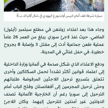
سيارة شرطة تقف أمام كنيس أولدنبورغ اليهودي في شمال ألمانيا (د.ب.أ)
وجاء هذا بعد اعتداء زولنغن في مطلع سبتمبر (أيلول)
الماضي، حيث نفذ لاجئ سوري يبلغ من العمر 26 عاماً
عملية طعن جماعية أدت إلى مقتل 3 وإصابة 8 بجروح
خطيرة، في حفل غنائي في المدينة.
ودفع الاعتداء الذي شكل صدمة في ألمانيا وزارة الداخلية
إلى اعتماد قوانين أكثر تشدداً لحمل السكاكين وأخرى
تتعلق بتسريع ترحيل اللاجئين المرفوضة طلباتهم
وحتى ترحيل المجرمين إلى أفغانستان وفتح الباب أمام
الترحيل إلى سوريا رغم أن الخارجية الألمانية تصنف
الدولتين غير آمنتين للترحيل إليهما. وكان اللاجئ