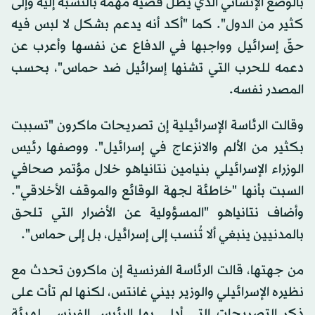
بالوضع الإنساني الذي يظل قضية مهمة بالنسبة إليه وإلى
كثير من الدول". كما "أكد أنه يدعم بشكل لا لبس فيه
حقّ إسرائيل وواجبها في الدفاع عن نفسها وأعرب عن
دعمه للحرب التي تشنها إسرائيل ضد حماس"، بحسب
المصدر نفسه.
وقالت الرئاسة الإسرائيلية إن تصريحات ماكرون "تسببت
بكثير من الألم والانزعاج في إسرائيل". ووصفها رئيس
الوزراء الإسرائيلي بنيامين نتانياهو خلال مؤتمر صحافي
السبت بأنها "خاطئة لجهة الوقائع والموقف الأخلاقي".
وأضاف نتانياهو "المسؤولية عن الأضرار التي تلحق
بالمدنيين ينبغي ألا تُنسب إلى إسرائيل، بل إلى حماس".
من جهتها، قالت الرئاسة الفرنسية إن ماكرون تحدث مع
نظيره الإسرائيلي والوزير بيني غانتس، لكنها لم تأت على
ذكر التصريحات التي أدلى بها الرئيس الفرنسي لهيئة