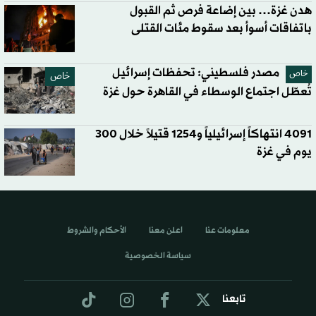
هدن غزة… بين إضاعة فرص ثم القبول
باتفاقات أسوأ بعد سقوط مئات القتلى
مصدر فلسطيني: تحفظات إسرائيل
خاص
خاص
تُعطّل اجتماع الوسطاء في القاهرة حول غزة
4091 انتهاكاً إسرائيلياً و1254 قتيلاً خلال 300
يوم في غزة
معلومات عنا
اعلن معنا
الأحكام والشروط
سياسة الخصوصية
تابعنا