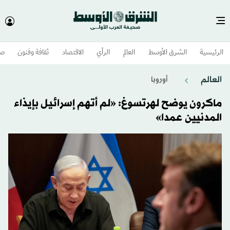
الرئيسية
الشرق الأوسط​
العالم
الرأي
الاقتصاد
ثقافة وفنون
صح
العالم
أوروبا
ماكرون يوضح لهرتسوغ: «لم أتهم إسرائيل بإيذاء
المدنيين عمدا»