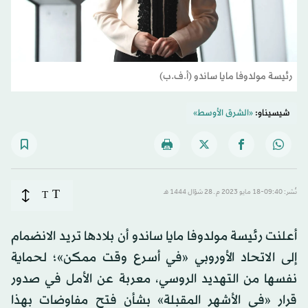
رئيسة مولدوفا مايا ساندو (أ.ف.ب)
شيسيناو:
«الشرق الأوسط»
T
نُشر: 09:40-18 مايو 2023 م ـ 28 شوّال 1444 هـ
T
أعلنت رئيسة مولدوفا مايا ساندو أن بلادها تريد الانضمام
إلى الاتحاد الأوروبي «في أسرع وقت ممكن»؛ لحماية
نفسها من التهديد الروسي، معربة عن الأمل في صدور
قرار «في الأشهر المقبلة» بشأن فتح مفاوضات بهذا