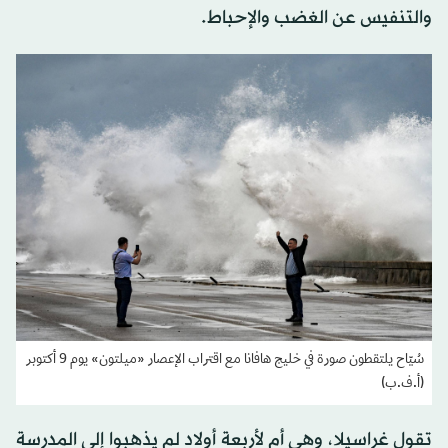
والتنفيس عن الغضب والإحباط.
سُيّاح يلتقطون صورة في خليج هافانا مع اقتراب الإعصار «ميلتون» يوم 9 أكتوبر
(أ.ف.ب)
تقول غراسيلا، وهي أم لأربعة أولاد لم يذهبوا إلى المدرسة