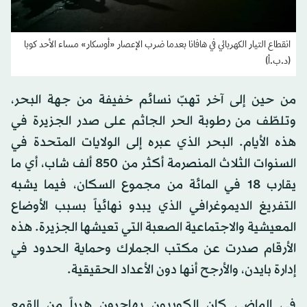
انقطاع التيار الكهربائي في هافانا بعدما ضرب الإعصار «أوسكار» مساء الأحد كوبا
(د.ب.أ)
من حين إلى آخر تهبّ نسائم خفيفة من جهة البحر،
وتلطّف من رطوبة الحر الجاثم على صدر الجزيرة في
هذه الأيام. البحر الذي عبره إلى الولايات المتحدة في
السنوات الثلاث المنصرمة أكثر من 850 ألف شاب، أي ما
يقارب 18 في المائة من مجموع السكان، فيما يشبه
التفريغ الديموغرافي الذي يبدو نهائياً بسبب الأوضاع
المعيشية والاجتماعية الصعبة التي تعيشها الجزيرة. هذه
الأرقام صدرت عن مكتب الجمارك وحماية الحدود في
إدارة بايدن، والأرجح أنها دون الأعداد الحقيقية.
في الماضي كان الكوبيون يهاجرون هرباً من القمع