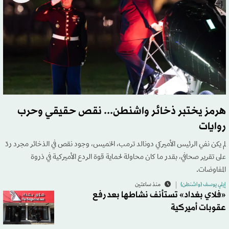
هرمز يختبر ذخائر واشنطن... نقص حقيقي وحرب
روايات
لم يكن نفي الرئيس الأميركي دونالد ترمب، الخميس، وجود نقص في الذخائر مجرد ردّ
على تقرير صحافي، بقدر ما كان محاولة لحماية قوة الردع الأميركية في ذروة
المفاوضات.
إيلي يوسف (واشنطن)
منذ ساعتين
«فلاي بغداد» تستأنف نشاطها بعد رفع
عقوبات أميركية