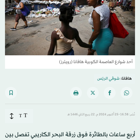
أحد شوارع العاصمة الكوبية هافانا (رويترز)
هافانا:
شوقي الريّس
T
نُشر: 16:38-25 أكتوبر 2024 م ـ 22 ربيع الثاني 1446 هـ
T
أربع ساعات بالطائرة فوق زرقة البحر الكاريبي تفصل بين