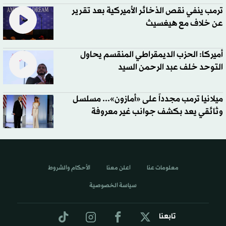
ترمب ينفي نقص الذخائر الأميركية بعد تقرير
عن خلاف مع هيغسيث
أميركا: الحزب الديمقراطي المنقسم يحاول
التوحد خلف عبد الرحمن السيد
ميلانيا ترمب مجدداً على «أمازون»... مسلسل
وثائقي يعد بكشف جوانب غير معروفة
معلومات عنا
اعلن معنا
الأحكام والشروط
سياسة الخصوصية
تابعنا