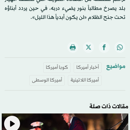
بلد يصرخ مطالباً بنور يضيء دربه، في حين يردد أبناؤه
تحت جنح الظلام «لن يكون أبدياً هذا الليل».
مواضيع
أخبار أميركا
كوبا أميركا
أميركا اللاتينية
أميركا الوسطى
مقالات ذات صلة