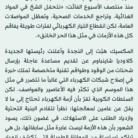
منذ منتصف الأسبوع الفائت: «نتحمّل الشحّ في المواد
الغذائية، وتراجع الخدمات الصحية، وتعطّل المواصلات
العامة، لكن انقطاع التيار الكهربائي لفترات طويلة يفاقم
كل هذه الأزمات في مثل هذا الحر الخانق».
المكسيك هبّت إلى النجدة وأعلنت رئيستها الجديدة
كلاوديا شاينباوم عن تقديم مساعدة عاجلة بإرسال
شحنات من الوقود وطواقم تقنية متخصصة تملك خبرة
في إصلاح شبكات الكهرباء التي غالباً ما تتضرر في مثل
هذا الموسم الذي تكثر فيه الأعاصير والعواصف. لكن
السلطات الكوبية تقرّ بأن أزمة الكهرباء تحتاج إلى ما لا
يقلّ عن عامين لمعالجتها؛ نظراً لتقادم البنية التحتية
وازدياد الطلب على الاستهلاك. في غضون ذلك، يسود
الشعور بأن هذه الأزمة ليست عابرة مثل سابقاتها، بل هي
تراكم لسلسلة من المعاناة الطويلة التي تكشف انهيار