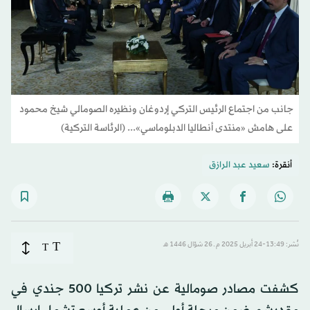
جانب من اجتماع الرئيس التركي إردوغان ونظيره الصومالي شيخ محمود
على هامش «منتدى أنطاليا الدبلوماسي»... (الرئاسة التركية)
أنقرة:
سعيد عبد الرازق
T
نُشر: 13:49-24 أبريل 2025 م ـ 26 شوّال 1446 هـ
T
كشفت مصادر صومالية عن نشر تركيا 500 جندي في