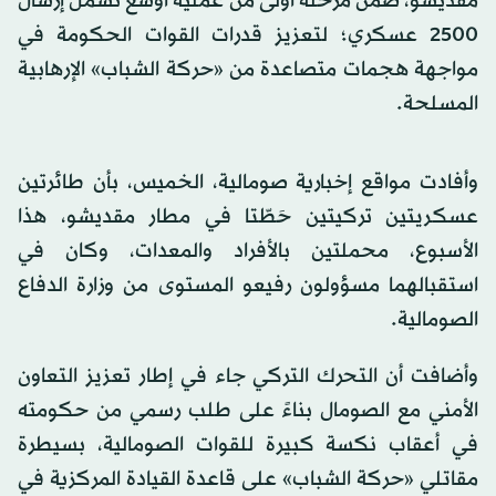
مقديشو، ضمن مرحلة أولى من عملية أوسع تشمل إرسال
2500 عسكري؛ لتعزيز قدرات القوات الحكومة في
مواجهة هجمات متصاعدة من «حركة الشباب» الإرهابية
المسلحة.
وأفادت مواقع إخبارية صومالية، الخميس، بأن طائرتين
عسكريتين تركيتين حَطّتا في مطار مقديشو، هذا
الأسبوع، محملتين بالأفراد والمعدات، وكان في
استقبالهما مسؤولون رفيعو المستوى من وزارة الدفاع
الصومالية.
وأضافت أن التحرك التركي جاء في إطار تعزيز التعاون
الأمني مع الصومال بناءً على طلب رسمي من حكومته
في أعقاب نكسة كبيرة للقوات الصومالية، بسيطرة
مقاتلي «حركة الشباب» على قاعدة القيادة المركزية في