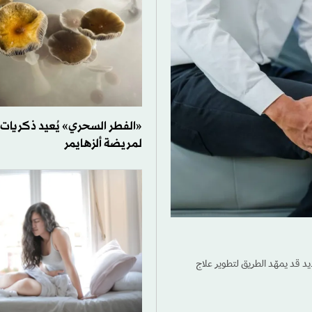
«الفطر السحري» يُعيد ذكريات
لمريضة ألزهايمر
د قد يمهّد الطريق لتطوير علاج