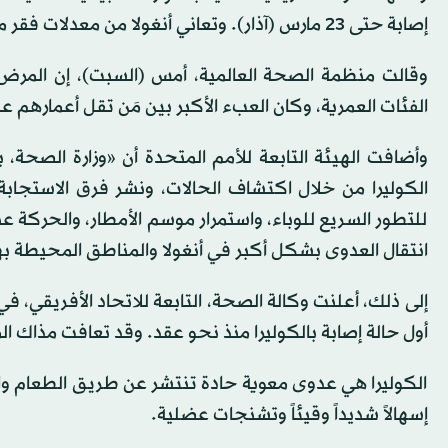
إصابة حتى 23 مارس (آذار). وتعاني أنغولا من معدلات فقر مرتفعة، وضعف شبكة الصرف الصحي رغم ثروتها النفطية.
الفئات العمرية، وكان العبء الأكبر بين مَن تقل أعمارهم عن 20 عاما
وأضافت الهيئة التابعة للأمم المتحدة أن «وزارة الصحة،
الكوليرا من خلال اكتشاف الحالات، ونشر فرق الاستجابة
للتطور السريع للوباء، واستمرار موسم الأمطار، والحركة عبر
انتقال العدوى بشكل أكبر في أنغولا والمناطق المحيطة بها
إلى ذلك، أعلنت وكالة الصحة، التابعة للاتحاد الأفريقي، في
أول حالة إصابة بالكوليرا منذ نحو عقد. وقد تعافت مذاك المرأة البالغة 55 عاماً و
الكوليرا هي عدوى معوية حادة تنتشر عن طريق الطعام والماء
إسهالاً شديداً وقيئاً وتشنجات عضلية.