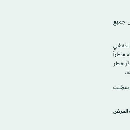
اطعة في أنغولا، وطال جميع
ة لتفشي
«نظراً
ِّر خطر
».
 سجَّلت
ب المرض