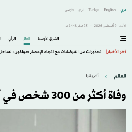
عربي
English
Türkçe
اردو
فارسى
الأحد,
9 أغسطس 2026
-
25 صفَر 1448 هـ
الشرق الأوسط​
العالم
الرأي
ا
تحذيرات من الفيضانات مع اتجاه الإعصار «دولفين» لساح
آخر الأخبار
العالم
أفريقيا
وفاة أكثر من 300 شخص في أنغولا جراء تفشي الكوليرا