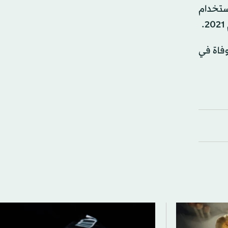
استخدام
لصحة العالمية إنه في الفترة من 1 يناير إلى 23 مارس هذا العام، تم الإبلاغ عن إجمالي 93172 إصابة و1197 وفاة في