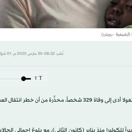
أرشيفية - رويترز)
نُشر: 08:32-30 مارس 2025 م ـ 01 شوّال 1446 هـ
T
T
أعلنت منظمة الصحة العالمية أن تفشي وباء الكوليرا في أنغولا أدى إلى وفاة 329 شخصاً، محذَّرة من أن 