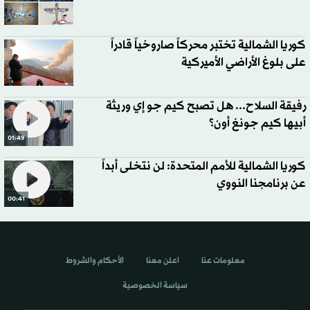
كوريا الشمالية تختبر محركاً صاروخياً قادراً
على بلوغ الأراضي الأميركية
رفيقة السلاح... هل تصبح كيم جو إي وريثة
أبيها كيم جونغ أون؟
01:49
كوريا الشمالية للأمم المتحدة: لن نتخلى أبداً
عن برنامجنا النووي
00:41
معلومات عنا
اعلن معنا
الأحكام والشروط
سياسة الخصوصية