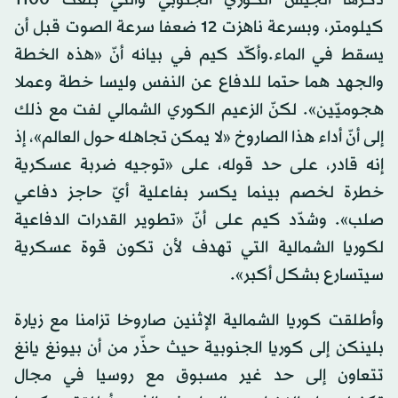
كيلومتر، وبسرعة ناهزت 12 ضعفا سرعة الصوت قبل أن
يسقط في الماء.وأكّد كيم في بيانه أنّ «هذه الخطة
والجهد هما حتما للدفاع عن النفس وليسا خطة وعملا
هجوميّين». لكنّ الزعيم الكوري الشمالي لفت مع ذلك
إلى أنّ أداء هذا الصاروخ «لا يمكن تجاهله حول العالم»، إذ
إنه قادر، على حد قوله، على «توجيه ضربة عسكرية
خطرة لخصم بينما يكسر بفاعلية أيّ حاجز دفاعي
صلب». وشدّد كيم على أنّ «تطوير القدرات الدفاعية
لكوريا الشمالية التي تهدف لأن تكون قوة عسكرية
سيتسارع بشكل أكبر».
وأطلقت كوريا الشمالية الإثنين صاروخا تزامنا مع زيارة
بلينكن إلى كوريا الجنوبية حيث حذّر من أن بيونغ يانغ
تتعاون إلى حد غير مسبوق مع روسيا في مجال