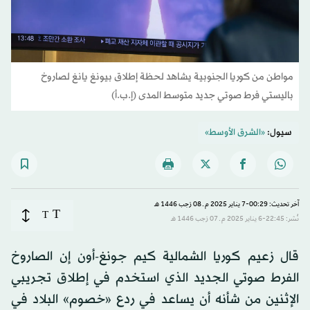
مواطن من كوريا الجنوبية يشاهد لحظة إطلاق بيونغ يانغ لصاروخ
باليستي فرط صوتي جديد متوسط المدى (إ.ب.أ)
سيول:
«الشرق الأوسط»
آخر تحديث: 00:29-7 يناير 2025 م ـ 08 رَجب 1446 هـ
T
T
نُشر: 22:45-6 يناير 2025 م ـ 07 رَجب 1446 هـ
قال زعيم كوريا الشمالية كيم جونغ-أون إن الصاروخ
الفرط صوتي الجديد الذي استخدم في إطلاق تجريبي
الإثنين من شأنه أن يساعد في ردع «خصوم» البلاد في