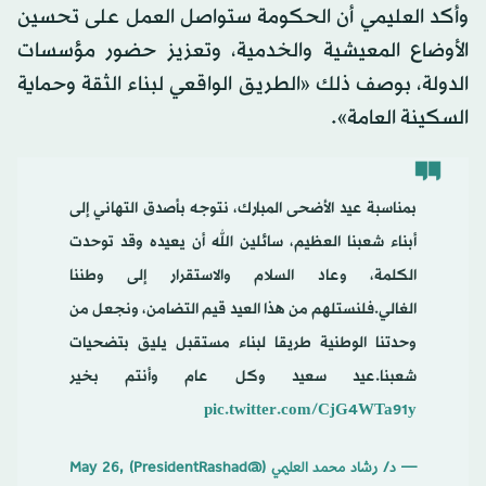
وأكد العليمي أن الحكومة ستواصل العمل على تحسين
الأوضاع المعيشية والخدمية، وتعزيز حضور مؤسسات
الدولة، بوصف ذلك «الطريق الواقعي لبناء الثقة وحماية
السكينة العامة».
بمناسبة عيد الأضحى المبارك، نتوجه بأصدق التهاني إلى
أبناء شعبنا العظيم، سائلين الله أن يعيده وقد توحدت
الكلمة، وعاد السلام والاستقرار إلى وطننا
الغالي.فلنستلهم من هذا العيد قيم التضامن، ونجعل من
وحدتنا الوطنية طريقا لبناء مستقبل يليق بتضحيات
شعبنا.عيد سعيد وكل عام وأنتم بخير
pic.twitter.com/CjG4WTa91y
— د/ رشاد محمد العليمي (@PresidentRashad)
May 26,