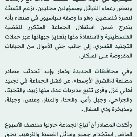
وبعض زعماء القبائل ومسؤولين محليين، بزعم التعبئة
لنصرة فلسطين، وهو ما وصفه سياسيون في صنعاء بأنه
يندرج ضمن استغلال الجماعة المتكرر للقضية
الفلسطينية والاستفادة منها بتعزيز جبهاتها عبر حملات
التجنيد القسري، إلى جانب جني الأموال من الجبايات
المفروضة على السكان.
وفي محافظات الحديدة وذمار وإب، تحدثت مصادر
مطلعة لـ«الشرق الأوسط»، عن فشل الجماعة في تجنيد
أهالي عُزل وقرى تتبع مديريات عدة، منها زبيد، والتحيتا،
والجراحي، وجبل رأس، والحدا، والمنار، وعنس، وجبلة،
ومذيخرة وذي السفال.
وأكدت المصادر أن أتباع الجماعة حاولوا منتصف الأسبوع
الماضي استخدام جميع وسائل الضغط والترهيب بحق