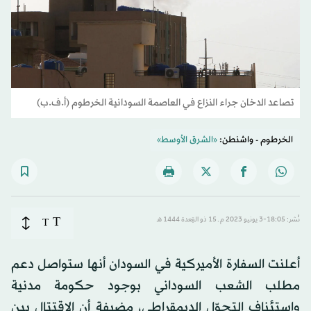
تصاعد الدخان جراء النزاع في العاصمة السودانية الخرطوم (أ.ف.ب)
الخرطوم - واشنطن:
«الشرق الأوسط»
T
نُشر: 18:05-3 يونيو 2023 م ـ 15 ذو القِعدة 1444 هـ
T
أعلنت السفارة الأميركية في السودان أنها ستواصل دعم
مطلب الشعب السوداني بوجود حكومة مدنية
واستئناف التحوّل الديمقراطي، مضيفة أن الاقتتال بين