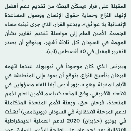
المقبلة على قرار «يمكّن البعثة من تقديم دعم أفضل
لإنهاء النزاع وحماية حقوق الإنسان ووصول المساعدة
الإنسانية بلا عوائق». ويدعو القرار، الذي جرى تبنيه مساء
الجمعة، الأمين العام إلى مواصلة تقديم تقارير بشأن
المهمة في السودان كل ثلاثة أشهر. ويتوقع أن يصدر
التقرير المقبل في 30 أغسطس (آب).
وبيرتس الذي كان موجوداً في نيويورك عندما اتهمه
البرهان بتأجيج النزاع، يتوقع أن يعود «إلى المنطقة» في
الأيام المقبلة، وهو سيزور أديس أبابا للقاء مسؤولين في
الاتحاد الأفريقي، وفق المتحدث باسم الأمين العام للأمم
المتحدة، فرحان حق. وبعثة الأمم المتحدة المتكاملة
لدعم المرحلة الانتقالية في السودان (يونيتامس) أنشئت
في يونيو (حزيران) 2020 لدعم العملية الديمقراطية
الانتقالية بعد نحو عام على إطاحة الرئيس السابق عمر