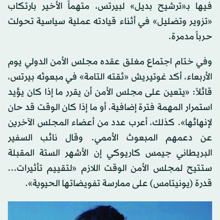
فيها بـ«ترشيح بديل» لبيرتس، متهماً الأخير بارتكاب
«تزوير وتضليل» في أثناء قيادته عملية سياسية تحولت
حرباً مدمرة.
وفي ختام اجتماع مغلق عقده مجلس الأمن الدولي يوم
الأربعاء، أكد غوتيريش «ثقته التامة» في مبعوثه بيرتس،
قائلاً: «يتعين على مجلس الأمن أن يقرر ما إذا كان يؤيد
استمرار المهمة فترة إضافية، أو ما إذا كان الوقت قد حان
لإنهائها». كذلك، أعرب عدد من أعضاء المجلس الآخرين
عن دعمهم المبعوث الأممي. وقال نائب السفير
البريطاني جيمس كاريوكي إن الأشهر الستة المقبلة
ستتيح لمجلس الأمن الوقت اللازم «لتقييم تأثيرات...
قدرة (يونيتامس) على ممارسة تفويضاتها الحيوية».