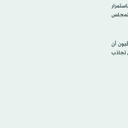
استمرار
المجلس
بون أن
ل تجاذب