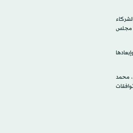
لشركاء
سة مجلس
إبعادها
، محمد
توافقات