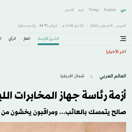
عربي
English
Türkçe
اردو
فارسى
الخميس,
6 أغسطس 2026
-
22 صفَر 1448 هـ
الرياض
℃
34
سماء صافية
الشرق الأوسط​
العالم
الرأي
ا
موناكو يهزم خيتافي ودياً رغم النقص العددي
آخر الأخبار
العالم العربي
شمال افريقيا
أزمة رئاسة جهاز المخابرات الل
صالح يتمسك بالعائب... ومراقبون يخشون من ا