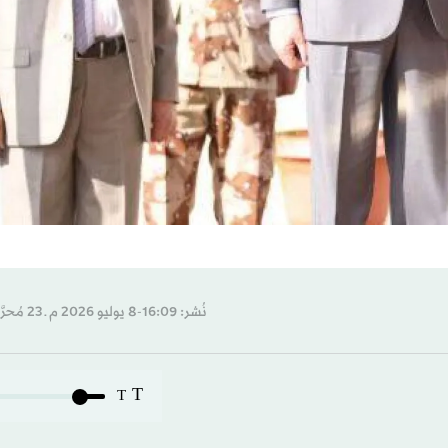
نُشر: 16:09-8 يوليو 2026 م ـ 23 مُحرَّم 1448 هـ
T
T