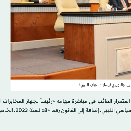
 والنويري (يسار) (النواب الليبي)
تمرار العائب في مباشرة مهامه «رئيساً لجهاز المخابرات ال
مستنداً إلى أحكام الإعلان الدستوري وتعديلاته، والاتفاق الس