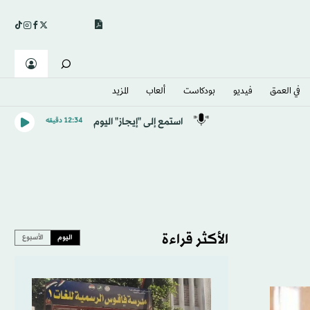
في العمق
فيديو
بودكاست
ألعاب
المزيد
استمع إلى "إيجاز" اليوم
12:34 دقيقه
الأكثر قراءة
اليوم
الأسبوع