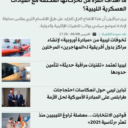
ما أهداف أنقرة من تحركاتها المكثفة مع القيادات
العسكرية الليبية؟
يرى مراقبون أن هذا الانفتاح التركي المتزايد على طرفي الانقسام الليبي يعكس محاولة
لإعادة تموضع سياسي يواكب المتغيرات الإقليمية والدولية.
علاء حموده (القاهرة)
الخميس 06/08 - 17:26
تخوفات ليبية من «مبادرة أوروبية» لإنشاء
مراكز بدول أفريقية لـ«المهاجرين» المرحّلين
ليبيا تعتمد «تقنيات مراقبة حديثة» لتأمين
حدودها
تباين ليبي حول انعكاسات احتجاجات
طرابلس على المبادرة الأميركية لحل الأزمة
قوانين الانتخابات... معضلة تراوغ الليبيين منذ
تعثر «رئاسية 2021»