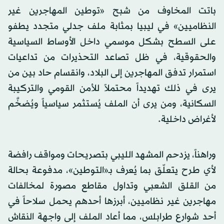
باتت المخاوف من شبح «توطين المهاجرين غير
النظاميين» في ليبيا بمثابة ملف جدلي متجدد يطفو
على السطح بشكل موسمي داخل الأوساط السياسية
والحقوقية، في ظل تصاعد التحذيرات من تداعيات
استمرار تدفق المهاجرين إلى البلاد، وانقسام حاد بين من
يرى في ذلك تهديداً محتملاً للأمن القومي والتركيبة
السكانية، ومن يرى أن الملف يُستثمر سياسياً ويُضخَّم
لأغراض داخلية.
وراهناً، يزدحم المشهد الليبي بتصريحات ومواقف رافضة
لأي طرح يتعلّق بما يُعرف بـ«التوطين»، مدفوعة بحالة
من القلق الشعبي وتداول مقاطع مصورة لمخالفات
مهاجرين غير نظاميين، أبرزها أحدهم يحمل سلاحاً في
أحد شوارع طرابلس، مما أعاد الملف إلى واجهة النقاش