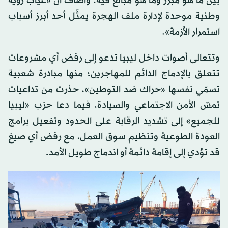
بين ما هو مبرر وما هو مبالغ فيه. وأضاف أن «غياب رؤية
وطنية موحدة لإدارة ملف الهجرة يمثّل أحد أبرز أسباب
استمرار الأزمة».
وتتعالى أصوات داخل ليبيا تدعو إلى رفض أي مشروعات
تتعلق بالإدماج الدائم للمهاجرين؛ منها مبادرة شعبية
تسمّي نفسها «حراك ضد التوطين»، حذرت من تداعيات
تمسّ الأمن الاجتماعي والسيادة، فيما دعا حزب «ليبيا
للجميع» إلى تشديد الرقابة على الحدود وتفعيل برامج
العودة الطوعية وتنظيم سوق العمل، مع رفض أي صيغ
قد تؤدي إلى إقامة دائمة أو اندماج طويل الأمد.