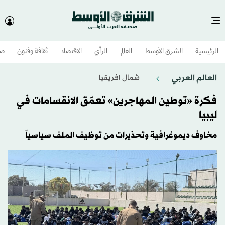
الرئيسية
الشرق الأوسط​
العالم
الرأي
الاقتصاد
ثقافة وفنون
صح
العالم العربي
شمال افريقيا
فكرة «توطين المهاجرين» تعمّق الانقسامات في
ليبيا
مخاوف ديموغرافية وتحذيرات من توظيف الملف سياسياً