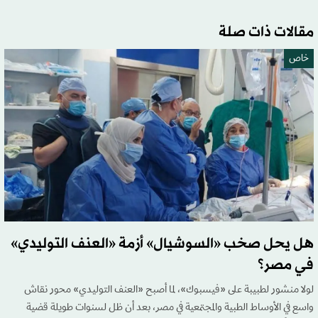
مقالات ذات صلة
خاص
هل يحل صخب «السوشيال» أزمة «العنف التوليدي»
في مصر؟
لولا منشور لطبيبة على «فيسبوك»، لما أصبح «العنف التوليدي» محور نقاش
واسع في الأوساط الطبية والمجتمعية في مصر، بعد أن ظل لسنوات طويلة قضية