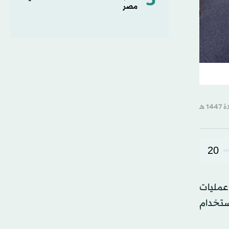
5
مصر
20
عمليات
ستخدام