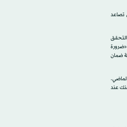
 تصاعد
 التحقق
 «ضرورة
جة ضمان
الماضي.
بنك عند