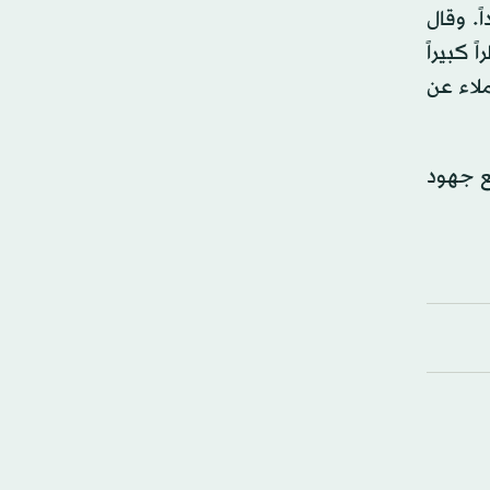
ً. وقال
 كبيراً
لاء عن
مع جهود