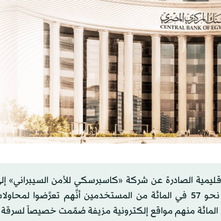
لإقليمية الصادرة عن شركة «كاسبرسكي للأمن السيبراني» إ
التحدي الذي يواجه المستخدمين في مصر، حيث أظهر نحو 57 في المائة من المستخدمين أنَّهم تعرَّضوا ل
 خلال عمليات الدفع الإلكتروني، بينما واجه 54 في المائة منهم مواقع إلكترونية مزيفة صُمِّمت خصيصاً لس