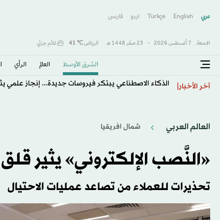
عربي
English
Türkçe
اردو
فارسى
الجمعة,
7 أغسطس 2026
-
23 صفَر 1448 هـ
الرياض
℃
41
غائم جزئي
الشرق الأوسط​
العالم
الرأي
ا
الذكاء الاصطناعي يبتكر فيروسات جديدة... إنجاز علمي يث
آخر الأخبار
العالم العربي
شمال افريقيا
«النَّصب الإلكتروني» يثير ق
تحذيرات للعملاء من تصاعد عمليات الاحتيال