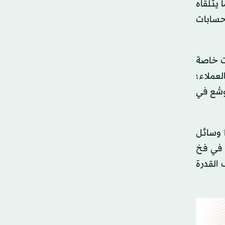
 يتلقاه
لحسابات
ات خاصة
لعملاء؛
سُّع في
ا وسائل
 للوقوع في فخ
 القدرة