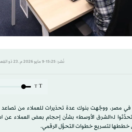
نُشر: 15:25-9 مايو 2026 م ـ 23 ذو القِعدة 1447 هـ
T
T
في مصر، ووجَّهت بنوك عدة تحذيرات للعملاء من تصاعد 
 تحدَّثوا لـ«الشرق الأوسط» بشأن إحجام بعض العملاء عن ا
ن خططها لتسريع خطوات التحوُّل الرقمي.