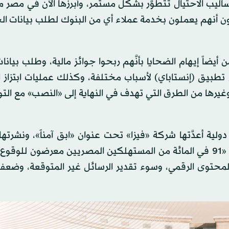
ليب الاحتيال تتطوَّر بشكل مستمر، وأبرزها الآن في مصر ما
ون أنهم يعملون بخدمة عملاء أي من البنوك لطلب بيانات ا
أيضاً إيهام الضحايا بأنَّهم ربحوا جوائز مالية، وطلب بيان
تطبيق (إنستاباي) لأسباب مختلفة، وكذلك عمليات ابتزاز ا
يرها من الطرق التي تهدف في النهاية إلى «النصب» مع التو
لية أعدَّتها شركة «فيزا» تحت عنوان «ابق آمناً»، ونشرته
إعلام مصرية منتصف فبراير (شباط) الماضي، تشير إلى أنَّ «91 في المائة من المستهلكين المصريين معرضون
 المحتوى الرقمي، وسوء تقدير الرسائل غير المتوقعة، وضعف