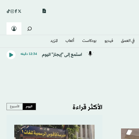
في العمق
فيديو
بودكاست
ألعاب
المزيد
استمع إلى "إيجاز" اليوم
12:34 دقيقه
الأكثر قراءة
اليوم
الأسبوع