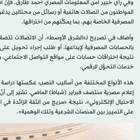
وفي رأي خبير أمن المعلومات المصري أحمد طارق، فإنَّ أسا
المواطنون من اتصالات هاتفية أو رسائل من محتالين يدعّ
المصرفية الخاصة بهم، بما يمكِّنهم من اختراقها.
وأضاف في تصريح لـ«الشرق الأوسط»، أن الاتصالات تتضمَّن 
بالحسابات المصرفية لإيداعها، أو طلب إجراء تحويل على 
نتيجة اختراقات حسابات على مواقع التواصل الاجتماعي، وغ
خدمات التحوُّل الرقمي.
هذه الأنواع المختلفة من أساليب النصب عكستها دراسة دو
الاحتيال الإلكتروني»، نتيجة «مزيج من الثقة الزائدة في
على التمييز بين المنصات الشرعية وتلك الوهمية».