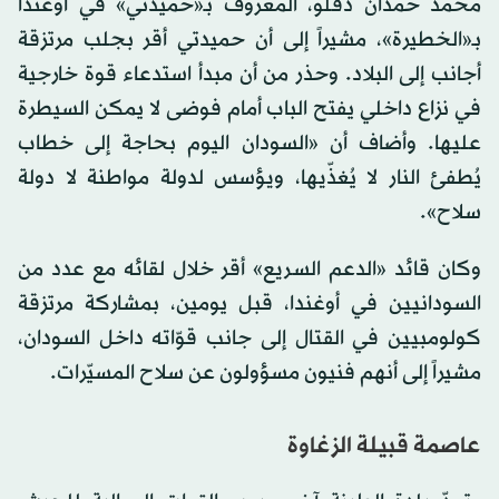
محمد حمدان دقلو، المعروف بـ«حميدتي» في أوغندا
بـ«الخطيرة»، مشيراً إلى أن حميدتي أقر بجلب مرتزقة
أجانب إلى البلاد. وحذر من أن مبدأ استدعاء قوة خارجية
في نزاع داخلي يفتح الباب أمام فوضى لا يمكن السيطرة
عليها. وأضاف أن «السودان اليوم بحاجة إلى خطاب
يُطفئ النار لا يُغذّيها، ويؤسس لدولة مواطنة لا دولة
سلاح».
وكان قائد «الدعم السريع» أقر خلال لقائه مع عدد من
السودانيين في أوغندا، قبل يومين، بمشاركة مرتزقة
كولومبيين في القتال إلى جانب قوّاته داخل السودان،
مشيراً إلى أنهم فنيون مسؤولون عن سلاح المسيّرات.
عاصمة قبيلة الزغاوة