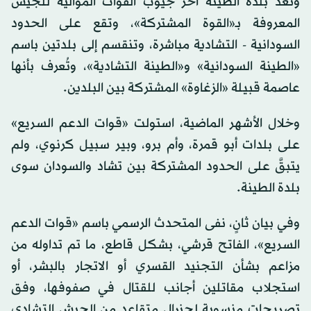
وتعدّ بلدة الطينة آخر جيوب القوات الموالية للجيش
المعروفة بـ«القوة المشتركة»، وتقع على الحدود
السودانية - التشادية مباشرة، وتنقسم إلى بلدتين باسم
«الطينة السودانية» و«الطينة التشادية»، وتُعرف بأنها
عاصمة قبيلة «الزغاوة» المشتركة بين البلدين.
وخلال الأشهر الماضية، استولت «قوات الدعم السريع»
على بلدات أبو قمرة، وأم برو، وبير سبيل كرنوي، ولم
يتبقَّ على الحدود المشتركة بين تشاد والسودان سوى
بلدة الطينة.
وفي بيان ثانٍ، نفى المتحدث الرسمي باسم «قوات الدعم
السريع»، الفاتح قرشي، بشكل قاطع، ما تم تداوله من
مزاعم بشأن التجنيد القسري أو الاتجار بالبشر، أو
استجلاب مقاتلين أجانب للقتال في صفوفها، وفق
تصريحات منسوبة لجنرال متقاعد من الجيش التشادي