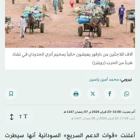
آلاف اللاجئين من دارفور يعيشون حالياً بمخيم أدري الحدودي في تشاد
هرباً من الحرب (رويترز)
نيروبي:
محمد أمين ياسين
آخر تحديث: 15:00-23 فبراير 2026 م ـ 07 رَمضان 1447 هـ
T
T
نُشر: 17:06-22 فبراير 2026 م ـ 06 رَمضان 1447 هـ
أعلنت «قوات الدعم السريع» السودانية أنها سيطرت