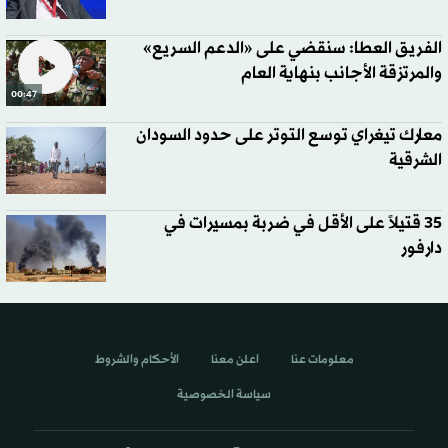
الفريق العطا: سنقضي على «الدعم السريع»
والمرتزقة الأجانب بنهاية العام
00:47
معارك تيغراي توسع التوتر على حدود السودان
الشرقية
35 قتيلاً على الأقل في ضربة بمسيرات في
دارفور
معلومات عنا
اعلن معنا
الأحكام والشروط
سياسة الخصوصية