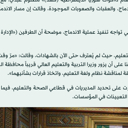
لعام لـ«قوات سوريا الديمقراطية (قسد)» مظلوم عبدي، مع 
اج، والعقبات والصعوبات الموجودة، وقالت إن مسار الاندما
ي تواجه تنفيذ عملية الاندماج، موضحة أن الطرفين («الإدارة ا
تعليم، حيث لم يُعترف حتى الآن بالشهادات، وقالت: «مرّ و
بعد. واتفقنا على أن يزور وزيرا التربية والتعليم العالي قريباً محافظة
ة لمناقشة نظام ولغة التعليم، واتخاذ قرارات بشأنيهما».
رت على تحديد المديريات في قطاعي الصحة والتعليم، فيما س
ل التعيينات في المؤسسات.