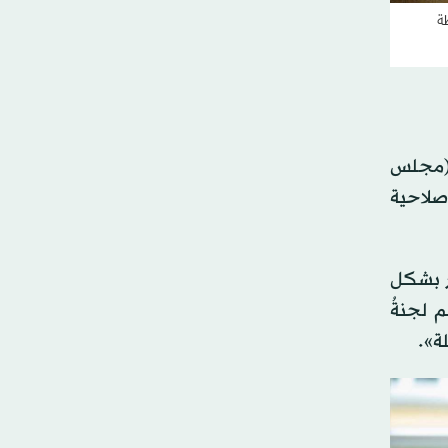
ظة
 (مجلس
صلاحية
ر بشكل
 لجنةُ
ة».