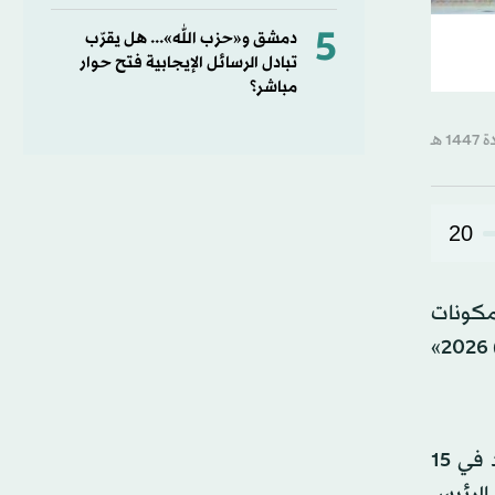
5
دمشق و«حزب الله»... هل يقرّب
تبادل الرسائل الإيجابية فتح حوار
مباشر؟
20
مكونات
للمشاركة في هيكلية وزارات الحكومة السورية وفق معايير الكفاءة والتخصص، في إطار «اتفاق 29 يناير (كانون الثاني) 2026»
وتحدثت الرئيسة المشتركة لدائرة العلاقات الخارجية في «الإدارة الذاتية»، إلهام أحمد، إلى «هاوار»، بشأن اجتماع عُقد في 15