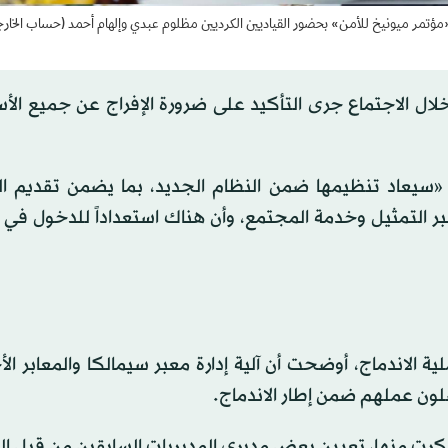
 «مؤتمر ميونيخ للأمن» بحضور القياديين الكرديين مظلوم عبدي وإلهام أحمد (حساب الخارج
خلال الاجتماع جرى التأكيد على ضرورة الإفراج عن جميع ال
 «سيعاد تنظيمها ضمن النظام الجديد، بما يضمن تقديم ا
التمثيل وخدمة المجتمع، وأن هناك استعداداً للدخول في ا
ة الاندماج، أوضحت أن آلية إدارة معبر سيمالكا والمعابر ال
صلون عملهم ضمن إطار الاندماج.
ذكرت منها، تعيين بعض مديري المديريات السابقين من قبل ا