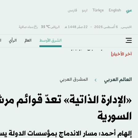
عربي
English
Türkçe
اردو
فارسى
الخميس,
6 أغسطس 2026
-
22 صفَر 1448 هـ
الرياض
℃
35
سماء صافية
الشرق الأوسط​
العالم
الرأي
ا
كوستا إلى كروزيرو
آخر الأخبار
العالم العربي
المشرق العربي
«الإدارة الذاتية» تعدّ قوائم 
السورية
إلهام أحمد: مسار الاندماج بمؤسسات الدولة يس