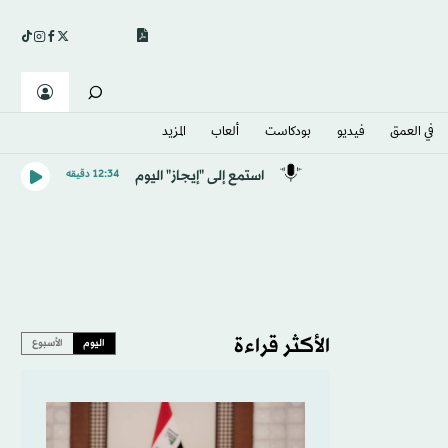
في العمق
فيديو
بودكاست
ألعاب
المزيد
استمع إلى "إيجاز" اليوم
12:34 دقيقه
الأكثر قراءة
اليوم
الأسبوع