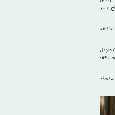
الرئيس
ج يسير
لذاتية»
قت طويل
 الحسكة؛
تحدَّد