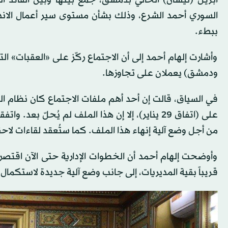
أبريل (نيسان) الحالي بدمشق، جمع بينها وبين القائد ا
السوري أحمد الشرع، وذلك بشأن مستوى سير أعمال الاندم
ببطء.
وأشارت إلهام أحمد إلى أن الاجتماع ركّز على «العقبات» الت
ودمشق) يعملان على تجاوزها.
في السياق، قالت إن أحد أهم ملفات الاجتماع كان نظام ال
على (اتفاق 29 يناير)، إلا إن هذا الملف لم يُحلّ 
من أجل وضع آلية إنهاء هذا الملف. كما ستُعقد لقاءات لاحق
وأوضحت إلهام أحمد أن الخطوات الإدارية حتى الآن اقتص
قريباً بقية المديريات، إلى جانب وضع آلية جديدة لاستكما