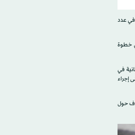
 في عدد
ي خطوة
نية في
ى إجراء
فاف حول