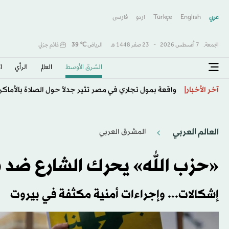
عربي
English
Türkçe
اردو
فارسى
الجمعة,
7 أغسطس 2026
-
23 صفَر 1448 هـ
الرياض
℃
39
غائم جزئي
الشرق الأوسط​
العالم
الرأي
ا
توقف تصدير النفط الإيراني جراء الحصار البحري الأميركي
آخر الأخبار
العالم العربي
المشرق العربي
«حزب الله» يحرك الشارع ضد س
إشكالات... وإجراءات أمنية مكثفة في بيروت