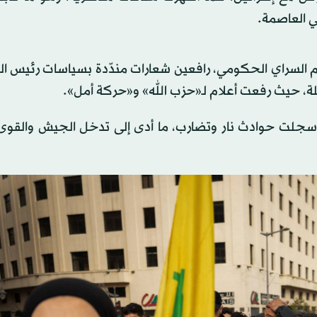
ي العاصمة.
مام السراي الحكومي، رافعين شعارات مندّدة بسياسات رئيس 
 حيث رفعت أعلام لـ«حزب الله» و«حركة أمل».
لت حوادث نار وتضارب، ما أدى إلى تدخل الجيش والقوى ا