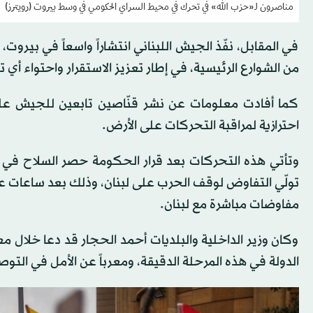
مناصرون لـ«حزب الله» في تحرك في محيط السراي الحكومي في وسط بيروت (رويترز)
في المقابل، نفّذ الجيش اللبناني انتشاراً واسعاً في بيرو
من الشوارع الرئيسية، في إطار تعزيز الاستقرار واحتواء أي 
كما أفادت معلومات عن نشر قنّاصين تابعين للجيش عل
احترازية لمراقبة التحركات على الأرض.
وتأتي هذه التحركات بعد قرار الحكومة حصر السلاح في ب
تولّي التفاوض لوقف الحرب على لبنان، وذلك بعد ساعات على 
مفاوضات مباشرة مع لبنان.
وكان وزير الداخلية والبلديات أحمد الحجار قد دعا خلال مع
الدولة في هذه المرحلة الدقيقة، ومعرباً عن الأمل في التو