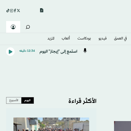
في العمق
فيديو
بودكاست
ألعاب
المزيد
استمع إلى "إيجاز" اليوم
12:34 دقيقه
الأكثر قراءة
اليوم
الأسبوع