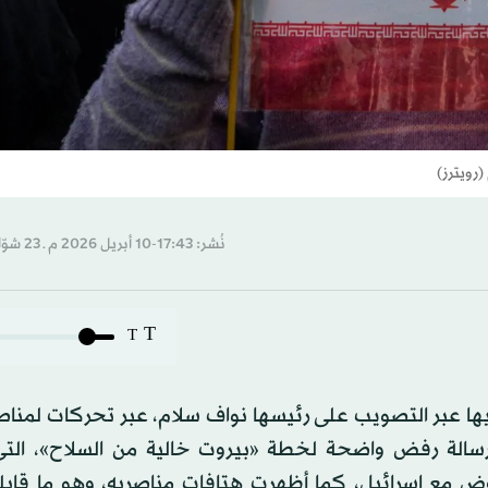
رويترز)
نُشر: 17:43-10 أبريل 2026 م ـ 23 شوّال 1447 هـ
T
T
فيها عبر التصويب على رئيسها نواف سلام، عبر تحركات لمنا
لة رفض واضحة لخطة «بيروت خالية من السلاح»، التي 
اوض مع إسرائيل، كما أظهرت هتافات مناصريه، وهو ما قاب