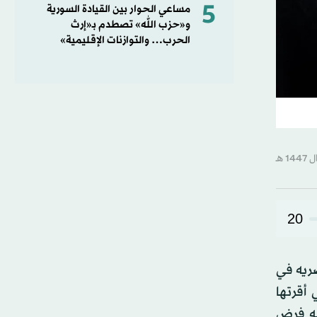
5
مساعي الحوار بين القيادة السورية
و«حزب الله» تصطدم بـ«إرث
الحرب… والتوازنات الإقليمية»
20
صريه في
أقرتها
له فرض