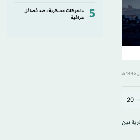
5
«تحركات عسكرية» ضد فصائل
عراقية
20
رية بين