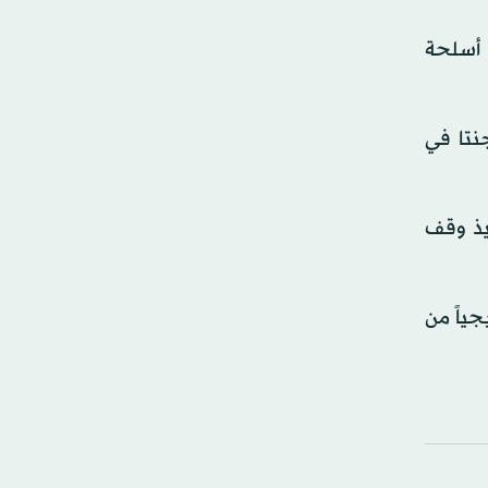
 أسلحة
نتا في
ضي. وبدأ تنفيذ وقف
جياً من