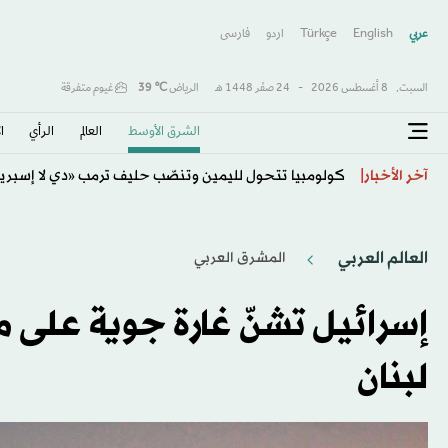
عربي
English
Türkçe
اردو
فارسى
السبت,
8 أغسطس 2026
-
24 صفَر 1448 هـ
الرياض
℃
39
غيوم متفرقة
الشرق الأوسط​
العالم
الرأي
ا
«يونيسف» تتخذ إجراءات ضد موظف بسبب «مزاعم تجسس
آخر الأخبار
العالم العربي
المشرق العربي
إسرائيل تشنّ غارة جوية على 
لبنان