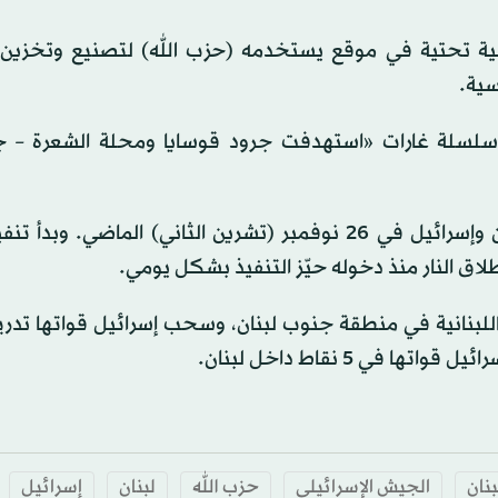
بنية تحتية في موقع يستخدمه (حزب الله) لتصنيع وتخزين
سية.
بأن سلسلة غارات «استهدفت جرود قوسايا ومحلة الشعرة – ج
يُذكر أنه تم الإعلان عن اتفاق لوقف إطلاق النار بين لبنان وإسرائيل في 26 نوفمبر (تشرين الثاني) الما
لاق النار منذ دخوله حيّز التنفيذ بشكل يومي.
 اللبنانية في منطقة جنوب لبنان، وسحب إسرائيل قواتها تدري
ي 5 نقاط داخل لبنان.
نان
الجيش الإسرائيلي
حزب الله
لبنان
إسرائيل