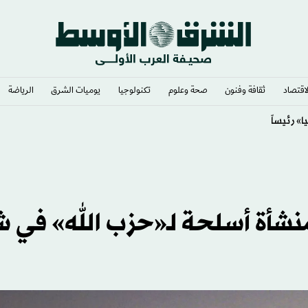
لاقتصاد
ثقافة وفنون
صحة وعلوم
تكنولوجيا
يوميات الشرق​
الرياضة
» لصالح إسرائيل
منشأة أسلحة لـ«حزب الله» في 