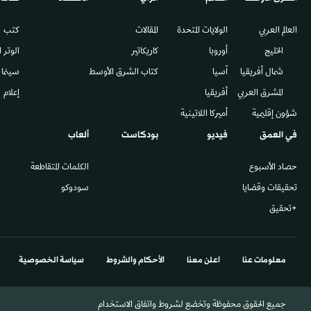
العالم العربي
الولايات المتحدة
المقالات
كتب
الخليج
أوروبا
كاريكاتير
الوتر 
شمال أفريقيا
آسيا
كتاب الشرق الأوسط
سينما
المشرق العربي
أفريقيا
إعلام
شؤون إقليمية
أميركا اللاتينية
في العمق
فيديو
بودكاست
ألعاب
حصاد الأسبوع
الكلمات المتقاطعة
تحقيقات وقضايا
سودوكو
+تحقيق
معلومات عنا
اعلن معنا
الأحكام والشروط
سياسة الخصوصية
جميع الحقوق محفوظة وتخضع لشروط واتفاق الاستخدام