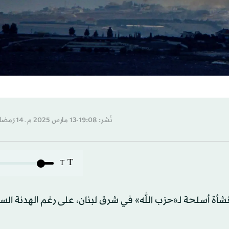
نُشر: 19:08-13 مارس 2025 م ـ 14 رَمضان 1446 هـ
T
T
نشأة أسلحة لـ«حزب الله» في شرق لبنان، على رغم الهدنة السا