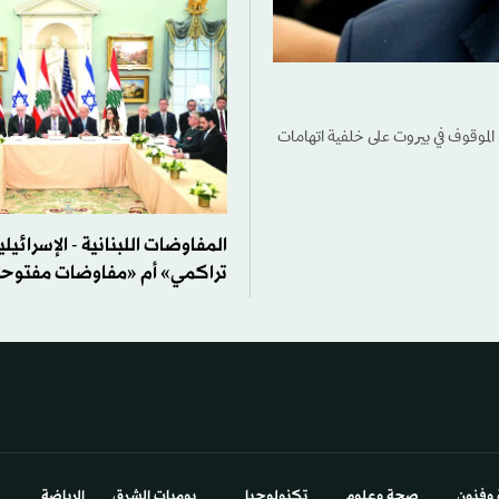
الموقوف في بيروت على خلفية اتهامات
المفاوضات اللبنانية - الإسرائيلي
تراكمي» أم «مفاوضات مفتوح
 وفنون
صحة وعلوم
تكنولوجيا
يوميات الشرق​
الرياضة