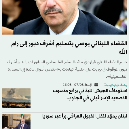
القضاء اللبناني يوصي بتسليم أشرف دبور إلى رام
الله
حسم القضاء اللبناني قراره في ملفّ السفير الفلسطيني السابق لدى لبنان أشرف
دبور، الموقوف في بيروت على خلفية اتهامات بـ«اختلاس أموال عائدة إلى السفارة
الفلسطينية».
يوسف دياب (بيروت)
الجمعة 07/08 - 16:08
استهداف الجيش اللبناني يرفع منسوب
التصعيد الإسرائيلي في الجنوب
لبنان يمهّد لنقل الفيول العراقي براً عبر سوريا