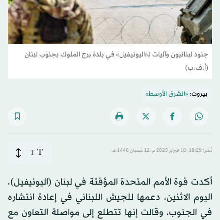
جنود لبنانيون وآليات لـ«اليونيفيل» في بلدة برج الملوك بجنوب لبنان
(أ.ف.ب)
بيروت:
«الشرق الأوسط»
T
نُشر: 18:29-10 فبراير 2025 م ـ 12 شَعبان 1446 هـ
T
أكدت قوة الأمم المتحدة المؤقتة في لبنان (اليونيفيل)،
اليوم الاثنين، دعمها للجيش اللبناني في إعادة انتشاره
في الجنوب، وقالت إنها تتطلع إلى مواصلة التعاون مع