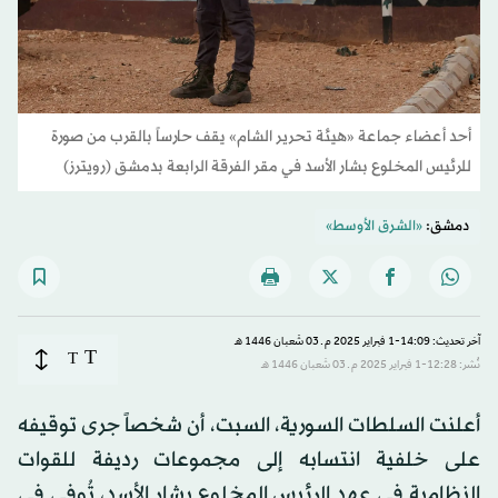
أحد أعضاء جماعة «هيئة تحرير الشام» يقف حارساً بالقرب من صورة
للرئيس المخلوع بشار الأسد في مقر الفرقة الرابعة بدمشق (رويترز)
دمشق:
«الشرق الأوسط»
آخر تحديث: 14:09-1 فبراير 2025 م ـ 03 شَعبان 1446 هـ
T
T
نُشر: 12:28-1 فبراير 2025 م ـ 03 شَعبان 1446 هـ
أعلنت السلطات السورية، السبت، أن شخصاً جرى توقيفه
على خلفية انتسابه إلى مجموعات رديفة للقوات
النظامية في عهد الرئيس المخلوع بشار الأسد، تُوفي في