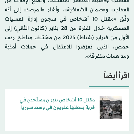
القضاء» و«ضبط العناصر المنفتلة»، و«منع الإفلات من
العقاب» و«ضمان الشفافية». وأشار «المرصد» إلى أنه
وثّق «مقتل 10 أشخاص في سجون إدارة العمليات
العسكرية خلال الفترة من 28 يناير (كانون الثاني) إلى
الأول من فبراير (شباط) 2025 من مختلف مناطق ريف
حمص، الذين تعرّضوا للاعتقال في حملات أمنية
ومداهمات متفرقة».
اقرأ أيضاً
مقتل 10 أشخاص بنيران مسلّحين في
قرية يقطنها علويون في وسط سوريا