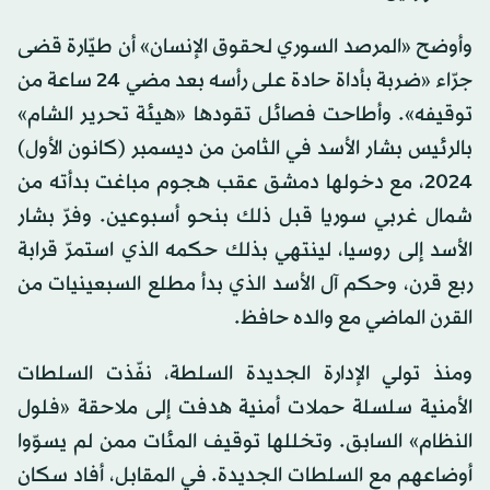
وأوضح «المرصد السوري لحقوق الإنسان» أن طيّارة قضى
جرّاء «ضربة بأداة حادة على رأسه بعد مضي 24 ساعة من
توقيفه». وأطاحت فصائل تقودها «هيئة تحرير الشام»
بالرئيس بشار الأسد في الثامن من ديسمبر (كانون الأول)
2024، مع دخولها دمشق عقب هجوم مباغت بدأته من
شمال غربي سوريا قبل ذلك بنحو أسبوعين. وفرّ بشار
الأسد إلى روسيا، لينتهي بذلك حكمه الذي استمرّ قرابة
ربع قرن، وحكم آل الأسد الذي بدأ مطلع السبعينيات من
القرن الماضي مع والده حافظ.
ومنذ تولي الإدارة الجديدة السلطة، نفّذت السلطات
الأمنية سلسلة حملات أمنية هدفت إلى ملاحقة «فلول
النظام» السابق. وتخللها توقيف المئات ممن لم يسوّوا
أوضاعهم مع السلطات الجديدة. في المقابل، أفاد سكان