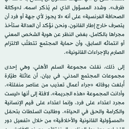
ظرف». وشدد المسؤول الذي لم يُذكر اسمه، لـ«وكالة
الصحافة الفرنسية» على أنه «لا يجوز لأي جهة أو فرد أن
يتصرف خارج إطار القانون، ونحن نؤكد أن العدالة ستأخذ
مجراها بالكامل، بغض النظر عن هوية الشخص المعني
أو انتمائه السابق، وأن حماية المجتمع تتطلّب الالتزام
الصارم بالإجراءات القانونية».
إلى ذلك، نقلت مجموعة السلم الأهلي، وهي إحدى
مجموعات المجتمع المدني، في بيان، أن عائلة طيّارة
أُبلغت بوفاته «جراء أعمال تعذيب من عناصر منفلتة».
وأدانت المجموعة «هذه الجريمة»، لافتة إلى أنها «ليست
مجرد اعتداء على فرد، وإنما اعتداء على قيم الإنسانية
والكرامة والحق في الحياة». وطالبت السلطات بتحمّل
«المسؤولية القانونية والأخلاقية» من خلال «تفعيل دور