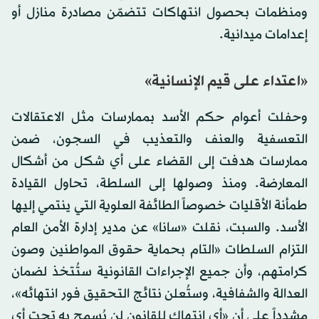
ومنظمات بحصول انتهاكات تتضمّن مصادرة منازل أو
إعدامات ميدانية.
«اعتداء على قيم الإنسانية»
وحفلت أعوام حكم الأسد بممارسات مثل الاعتقالات
التعسفية والعنف والتعذيب في السجون، ضمن
ممارسات هدفت إلى القضاء على أي شكل من أشكال
المعارضة. ومنذ وصولها إلى السلطة، تحاول القيادة
طمأنة الأقليات خصوصاً الطائفة العلوية التي ينتمي إليها
الأسد. والسبت، نقلت «سانا» عن مدير إدارة الأمن العام
التزام السلطات «التام بحماية حقوق المواطنين وصون
كرامتهم، وأن جميع الإجراءات القانونية ستُتخذ لضمان
العدالة والشفافية، وستُعلن نتائج التحقيق فور انتهائه»،
مشدداً على أن «أي انتهاك للقانون لن يُسمح به تحت أي