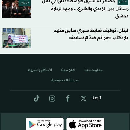
مصادر لـ«الشرق الأوسط»: بارزاني نقل
خاص
خاص
رسائل بين الزيدي والشرع... ومهد لزيارة
دمشق
لبنان: توقيف ضابط سوري سابق متهم
بارتكاب «جرائم ضدّ الإنسانية»
معلومات عنا
اعلن معنا
الأحكام والشروط
سياسة الخصوصية
تابعنا