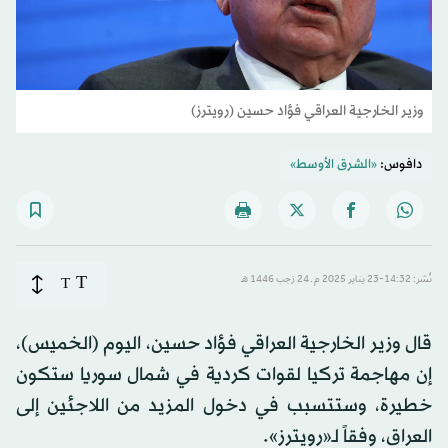
وزير الخارجية العراقي فؤاد حسين (رويترز)
دافوس:
«الشرق الأوسط»
T
نُشر: 14:32-23 يناير 2025 م ـ 24 رَجب 1446 هـ
T
قال وزير الخارجية العراقي فؤاد حسين، اليوم (الخميس)،
إن مهاجمة تركيا لقوات كردية في شمال سوريا ستكون
خطيرة، وستتسبب في دخول المزيد من اللاجئين إلى
العراق، وفقاً لـ«رويترز».