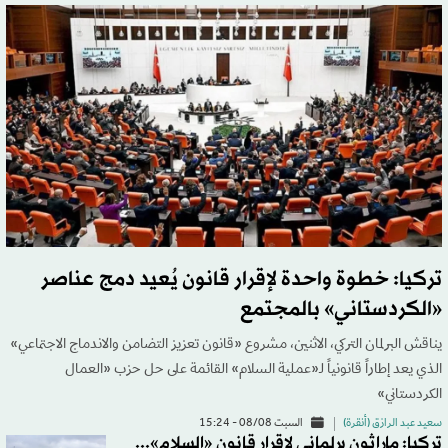
تركيا: خطوة واحدة لإقرار قانون يُعيد دمج عناصر
«الكردستاني» بالمجتمع
يناقش البرلمان التركي، الاثنين، مشروع «قانون تعزيز التضامن والاندماج الاجتماعي»
الذي يعد إطاراً قانونياً لـ«عملية السلام» القائمة على حل حزب «العمال
الكردستاني»
سعيد عبد الرازق (أنقرة)
السبت 08/08 - 15:24
تركيا: ماراثون برلماني لإقرار قانون «السلام»...