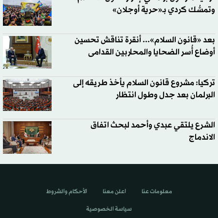
وتمسُّك كردي بـ«حرية أوجلان»
بعد «قانون السلام»... أنقرة تناقش تحسين
أوضاع أُسر الضحايا والمحاربين القدامى
تركيا: مشروع قانون السلام يأخذ طريقه إلى
البرلمان بعد جدل وطول انتظار
الشرع يلتقي عبدي وأحمد لبحث اتفاق
الاندماج
معلومات عنا
اعلن معنا
الأحكام والشروط
سياسة الخصوصية