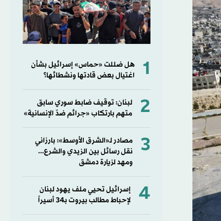
1
هل ضللت «حماس» إسرائيل بشأن
اغتيال بعض قادتها ونشطائها؟
2
لبنان: توقيف ضابط سوري سابق
متهم بارتكاب «جرائم ضدّ الإنسانية»
3
مصادر لـ«الشرق الأوسط»: بارزاني
نقل رسائل بين الزيدي والشرع...
ومهد لزيارة دمشق
4
إسرائيل تحيي ملف يهود لبنان
لإحباط مطالب بيروت بـ34 أسيراً