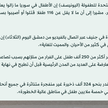
حدة للطفولة (اليونيسف) إن الأطفال في سوريا ما زالوا يع
التأثير الوحشي للذخائر غير المنفجرة بمعدل ينذر بالخطر، مشيرا إلى أن ما لا يقل عن 116 طفل
ي جنيف عبر اتصال بالفيديو من دمشق اليوم (الثلاثاء) إن 
 في كثير من الأحيان، والمميت للغاية».
وأكد أن تجدد النزوح يؤدي إلى تفاقم هذا الخطر، حيث أُجبر أكثر من 250 ألف طفل على الفرار من منازلهم ب
 سيطرت المعارضة على العديد من المدن الرئيسية قبل أن تطيح في نهاي
وقال بيريز إنه نتيجة للصراع في سوريا «لا يزال هناك ما يقدر بنحو 324 ألف ذخيرة غير منفجرة متناثرة في ج
الي خمسة ملايين طفل في مناطق عالية الخطورة».