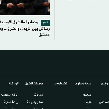
مصادر لـ«الشرق الأوسط»
خاص
رسائل بين الزيدي والشرع... ومه
دمشق
 وفنون
صحة وعلوم
تكنولوجيا
يوميات الشرق​
الرياضة
صحتك
مذاقات
رياضة سعودية
السادس​
علوم
سفر وسياحة
رياضة عربية