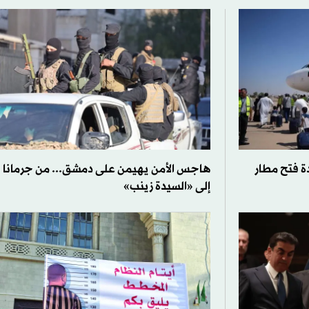
ة فتح مطار
هاجس الأمن يهيمن على دمشق... من جرمانا
إلى «السيدة زينب»