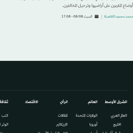
أوضاع المقيمين على أراضيها وترحيل المخالفين.
محمد محمود (القاهرة)
السبت 08/08 - 17:08
الشرق الأوسط​
العالم
الرأي
الاقتصاد
ثقافة
العالم العربي
الولايات المتحدة
المقالات
كتب
الخليج
أوروبا
كاريكاتير
الوتر 