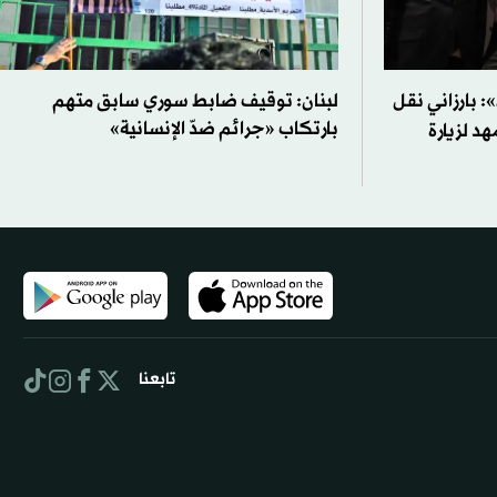
: بارزاني نقل
لبنان: توقيف ضابط سوري سابق متهم
بارتكاب «جرائم ضدّ الإنسانية»
د لزيارة
تابعنا