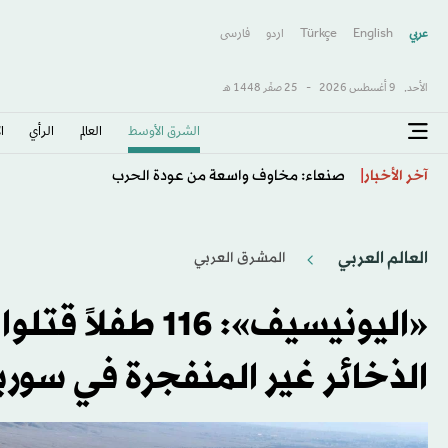
عربي
English
Türkçe
اردو
فارسى
الأحد,
9 أغسطس 2026
-
25 صفَر 1448 هـ
الشرق الأوسط​
العالم
الرأي
ا
قبرص لتصدير غاز حقل «كرونوس» لأوروبا عبر مصر في 2028
آخر الأخبار
العالم العربي
المشرق العربي
«اليونيسيف»: 16
الذخائر غير المنفجرة في سوري