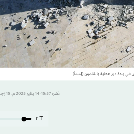
في بلدة دير عطية بالقلمون (إ.ب.أ)
نُشر: 15:57-14 يناير 2025 م ـ 15 رَجب 1446 هـ
T
T