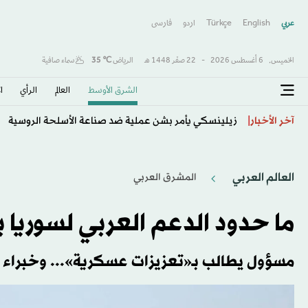
عربي
English
Türkçe
اردو
فارسى
الخميس,
6 أغسطس 2026
-
22 صفَر 1448 هـ
الرياض
℃
35
سماء صافية
الشرق الأوسط​
العالم
الرأي
ا
زيلينسكي يأمر بشن عملية ضد صناعة الأسلحة الروسية
آخر الأخبار
العالم العربي
المشرق العربي
ما حدود الدعم العربي لسوريا
مسؤول يطالب بـ«تعزيزات عسكرية»... وخبراء ت