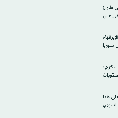
بي طارئ
يقي على
يرانية،
 سوريا
ل الأمر لدعم عسكري؛
مستويات
ت والتركيز على هذا
 السوري