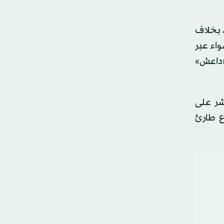
 بخلاف
واء عبر
«داعش»
2011، وتتوافق بشكل مباشر على
ع طارئ