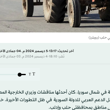
 حلب (رويترز)
آخر تحديث: 13:17-5 ديسمبر 2024 م ـ 04 جمادى الآخرة 1446 هـ
نُشر: 18:10-4 ديسمبر 2024 م ـ 03 جمادى الآخرة 1446 هـ
T
T
 في شمال سوريا، كان أحدثها مناقشات وزيري الخارجية الم
 الدعم العربي للدولة السورية في ظل التطورات الأخيرة، 
لى مناطق بمحافظتي حلب وإدلب.