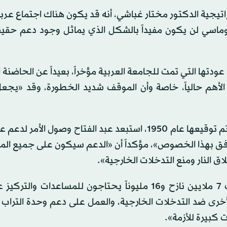
راتيجية الدكتور مختار غباشي، أنه قد يكون هناك اجتماع عر
دبلوماسي لن يكون مفيداً بالشكل الذي يماثل وجود دعم حق
عودتها التي تمت للجامعة العربية مؤخراً، بعيداً عن الحاضنة الإ
الأهم حالياً، خاصة وأن الموقف شديد الخطورة، وقد «يجعل
وعن إمكانية تفعيل معاهدة الدفاع العربي المشترك، التي تم توقيعها عام 1950، استبعد عبد الفتاح وصو
د توافق بهذا الخصوص»، مؤكداً أن «الدعم سيكون على جميع ال
اق النار ومنع التدخلات الخارجية».
ويرى «أهمية النظر للبعد الإنساني في سوريا، حيث هناك 7 ملايين نازح و16 مليوناً يحتاجون للمساعدا
لأخرى ضد التدخلات الخارجية، والعمل على دعم وحدة التراب
 كبيرة للأزمة».