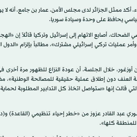
، أكد ممثل الجزائر لدى مجلس الأمن، عمار بن جامع، أنه لا 
ياسي يحافظ على وحدة وسيادة سوريا.
لضحاك، أصابع الاتهام إلى إسرائيل وتركيا قائلاً إن «اله
ر عمليات تركي إسرائيلي مشترك»، مطالباً بإلزام «الدول ا
 أوزغور، خلال الجلسة، أن عودة النزاع للظهور مرة أخرى ف
ة العنف دون إطلاق عملية حقيقية للمصالحة الوطنية»، مض
تي قالت إنها «ستواصل اتخاذ كل التدابير المطلوبة لحماية 
ري عبد القادر عزوز من «خطر إحياء تنظيمي (القاعدة) و(د
 للمنطقة كلها».