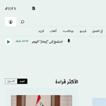
في العمق
فيديو
بودكاست
ألعاب
المزيد
استمع إلى "إيجاز" اليوم
12:34 دقيقه
الأكثر قراءة
اليوم
الأسبوع