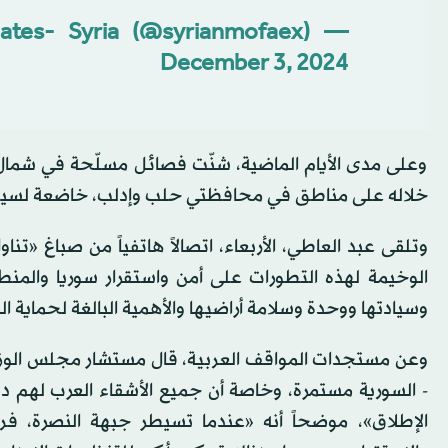
— Ministry of Foreign Affairs and Expatriates- Syria (@syrianmofaex)
December 3, 2024
وعلى مدى الأيام الماضية، شنّت فصائل مسلّحة في شمال 
خلاله على مناطق في محافظتي حلب وإدلب، خاضعة لسيطرة
وتلقى عبد العاطي، الأربعاء، اتصالاً هاتفياً من صباغ «تن
الوخيمة لهذه التطورات على أمن واستقرار سوريا والمنطق
وسيادتها ووحدة وسلامة أراضيها والأهمية البالغة لحماية ا
وعن مستجدات المواقف العربية، قال مستشار مجلس الوزراء 
- السورية مستمرة، وخاصة أن جميع الأشقاء العرب لهم دور
الإطلاق»، موضحاً أنه «عندما تسيطر جبهة النصرة، فر