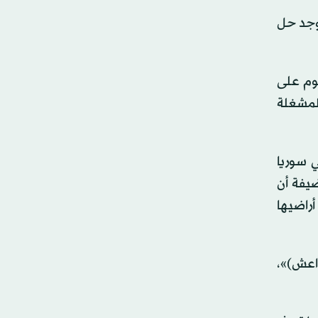
يوجد حل
جوم على
لمشغلة
ي سوريا
يفة أن
أراضيها
اعش)»،