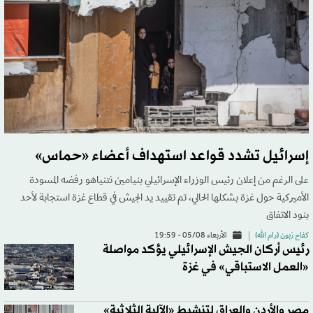
إسرائيل تشدد قواعد استهداف أعضاء «حماس»
على الرغم من إعلان رئيس الوزراء الإسرائيلي بنيامين نتنياهو رفضه المسودة
الأميركية حول غزة بشكلها الحالي، تم تقييد يد الجيش في قطاع غزة استجابة لأحد
بنود الاتفاق
كفاح زبون (رام الله)
الأربعاء 05/08 - 19:59
رئيس أركان الجيش الإسرائيلي يؤكد مواصلة
«العمل الاستباقي» في غزة
مصر والأردن والعراق لتنشيط «الآلية الثلاثية»