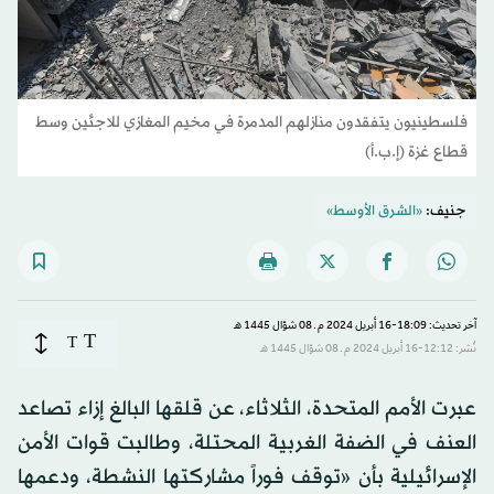
فلسطينيون يتفقدون منازلهم المدمرة في مخيم المغازي للاجئين وسط
قطاع غزة (إ.ب.أ)
جنيف:
«الشرق الأوسط»
آخر تحديث: 18:09-16 أبريل 2024 م ـ 08 شوّال 1445 هـ
T
T
نُشر: 12:12-16 أبريل 2024 م ـ 08 شوّال 1445 هـ
عبرت الأمم المتحدة، الثلاثاء، عن قلقها البالغ إزاء تصاعد
العنف في الضفة الغربية المحتلة، وطالبت قوات الأمن
الإسرائيلية بأن «توقف فوراً مشاركتها النشطة، ودعمها