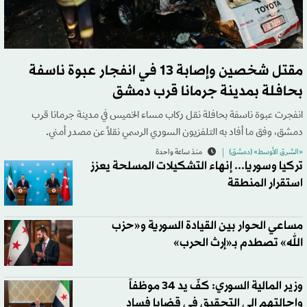
مقتل شخصين وإصابة 13 في انفجار عبوة ناسفة
بحافلة بمدينة جرمانا قرب دمشق
انفجرت عبوة ناسفة بحافلة نقل ركاب مساء الخميس في مدينة جرمانا قرب
دمشق، وفق ما أفاد به التلفزيون السوري الرسمي نقلاً عن مصدر أمني.
«الشرق الأوسط» (دمشق)
منذ ساعة واحدة
تركيا وسوريا... إنهاء التشكيلات المسلحة يعزز
استقرار المنطقة
مساعي الحوار بين القيادة السورية و«حزب
الله» تصطدم بـ«إرث الحرب»
وزير المالية السوري: كفّ يد 34 موظفاً
وإحالتهم إلى التحقيق في قضايا فساد