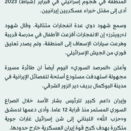
المنطقة في هجوم إسرائيلي في فبراير (شباط) 2023
أدى إلى مقتل خبراء عسكريين إيرانيين.
وسمع شهود دوي عدة انفجارات متتالية. وقال شهود
لـ«رويترز» إن الانفجارات أفزعت الأطفال في مدرسة قريبة
وهرعت سيارات الإسعاف إلى المنطقة. ولم يصدر تعليق
فوري من الجيش الإسرائيلي.
وأعلن «المرصد السوري» اليوم أيضاً ان طائرة مسيرة
مجهولة استهدفت مستودع أسلحة للفصائل الإيرانية في
مدينة البوكمال بريف دير الزور الشرقي.
وإيران داعم كبير للرئيس بشار الأسد خلال الصراع
السوري المستمر منذ قرابة 12 عاما. وأدى دعمها لدمشق
و«حزب الله» اللبناني إلى شن إسرائيل غارات جوية
متكررة بهدف كبح قوة إيران العسكرية خارج حدودها.