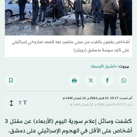
أشخاص يقفون بالقرب من مبنى متضرر بعد قصف صاروخي إسرائيلي
على كفر سوسة بدمشق (رويترز)
بيروت:
«الشرق الأوسط»
آخر تحديث: 10:17-21 فبراير 2024 م ـ 12 شَعبان 1445 هـ
T
T
نُشر: 07:27-21 فبراير 2024 م ـ 12 شَعبان 1445 هـ
كشفت وسائل إعلام سورية اليوم (الأربعاء) عن مقتل 3
أشخاص على الأقل في الهجوم الإسرائيلي على دمشق.