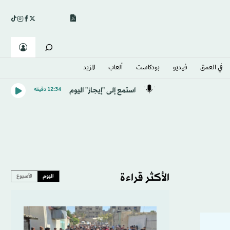
في العمق
فيديو
بودكاست
ألعاب
المزيد
استمع إلى "إيجاز" اليوم
12:34 دقيقه
الأكثر قراءة
اليوم
الأسبوع