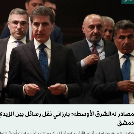
خاص
مصادر لـ«الشرق الأوسط»: بارزاني نقل رسائل بين الزيدي 
دمشق
يتزايد التنسيق بين الحكومة العراقية وحكومة إقليم كردستان بشأن ملفات أمنية، ال