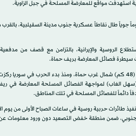
ية استهدفت مواقع للمعارضة المسلحة في جبل الزاوية.
جوياً طال نقاطاً عسكرية جنوب مدينة السقيلبية، بالقرب 
تطلاع الروسية والإيرانية، بالتزامن مع قصف من مدفعية 
ت سيطرة فصائل المعارضة بريف حماة.
والعشارنة قرية تتبع لناحية سلحب في منطقة السقيلبية (48 كم) شمال غرب حماة، ومنذ بدء الحرب في سوري
سهل الغاب) لمواجهة الفصائل المسلحة المعارضة في ريف
فاً دائماً للفصائل المسلحة في تلك المناطق.
الجنوبي، ضمن منطقة خفض التصعيد دون ورود معلومات ع