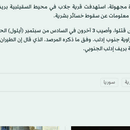
رة مجهولة، استهدفت قرية جلاب في محيط السقيلبية بري
 معلومات عن سقوط خسائر بشرية.
ويشار إلى أن 5 مسلحين من فصيل أنصار التوحيد المعارض قتلوا، وأصيب 3 آخرون في السادس من سبتمبر (
اوية جنوب إدلب. وفق ما ذكره المرصد. الذي قال إن الطيران
ة بريف إدلب الجنوبي.
ية
سوريا