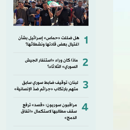
1
هل ضللت «حماس» إسرائيل بشأن
اغتيال بعض قادتها ونشطائها؟
2
ماذا كان وراء «استنفار الجيش
السوري» الثلاثاء؟
3
لبنان: توقيف ضابط سوري سابق
متهم بارتكاب «جرائم ضدّ الإنسانية»
4
مراقبون سوريون: «قسد» ترفع
سقف مطالبها لاستكمال «اتفاق
الدمج»