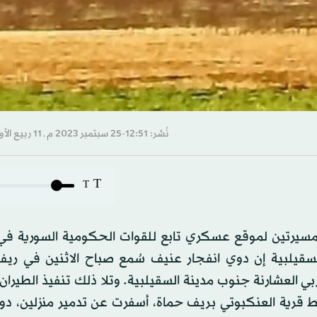
نُشر: 12:51-25 سبتمبر 2023 م ـ 11 ربيع الأول 1445 هـ
T
T
ين مسيرتين لموقع عسكري تابع للقوات الحكومية السورية ف
سقيلبية إن دوي انفجار عنيف سُمع صباح الاثنين في ريف
لعشارنة جنوب مدينة السقيلبية. وتلا ذلك تنفيذ الطيران 
ط قرية العنكبوتي بريف حماة، أسفرت عن تدمير منزلين، دو