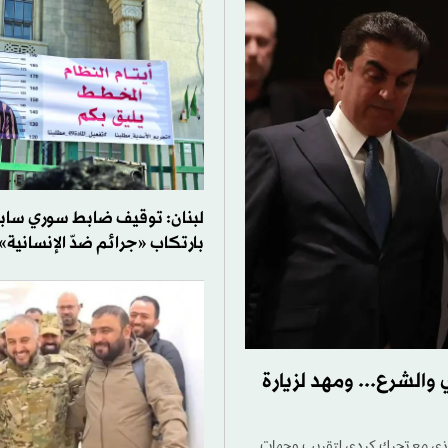
لبنان: توقيف ضابط سوري ساب
بارتكاب «جرائم ضدّ الإنسانية»
والشرع... ومهد لزيارة
توازي مع تحرك كردي لتقريب وجهات