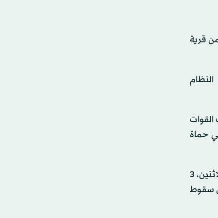
من قرية
النظام
ا ركزت القوات
ي حماة
وأشار «المرصد السوري لحقوق الإنسان»، ومقره لندن، إلى تنفيذ طائرات حربية روسية في ساعات الصباح الأولى من يوم الاثنين، 3
ن سقوط