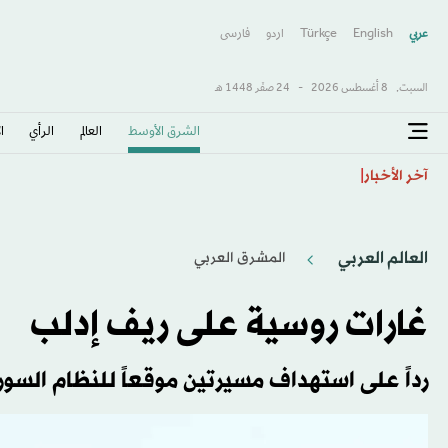
عربي
English
Türkçe
اردو
فارسى
السبت,
8 أغسطس 2026
-
24 صفَر 1448 هـ
الشرق الأوسط​
العالم
الرأي
ا
الانتخابات الرئاسية الفرنسية العام المقبل تثير شهية التد
آخر الأخبار
العالم العربي
المشرق العربي
غارات روسية على ريف إدلب
رداً على استهداف مسيرتين موقعاً للنظام السو