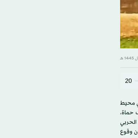
20
ي محيط
 حماة،
الحربي
ن وقوع