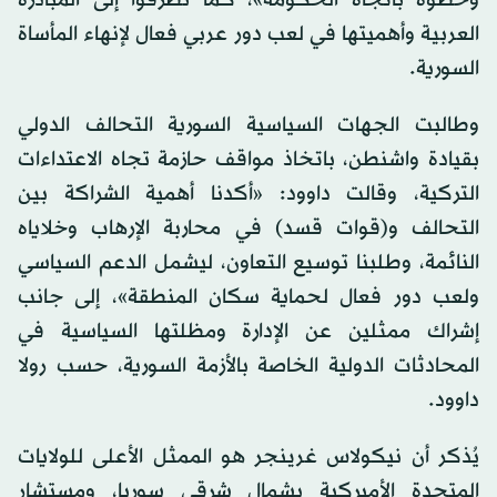
وخطوة باتجاه الحكومة»، كما تطرقوا إلى المبادرة
العربية وأهميتها في لعب دور عربي فعال لإنهاء المأساة
السورية.
وطالبت الجهات السياسية السورية التحالف الدولي
بقيادة واشنطن، باتخاذ مواقف حازمة تجاه الاعتداءات
التركية، وقالت داوود: «أكدنا أهمية الشراكة بين
التحالف و(قوات قسد) في محاربة الإرهاب وخلاياه
النائمة، وطلبنا توسيع التعاون، ليشمل الدعم السياسي
ولعب دور فعال لحماية سكان المنطقة»، إلى جانب
إشراك ممثلين عن الإدارة ومظلتها السياسية في
المحادثات الدولية الخاصة بالأزمة السورية، حسب رولا
داوود.
يُذكر أن نيكولاس غرينجر هو الممثل الأعلى للولايات
المتحدة الأميركية بشمال شرقي سوريا، ومستشار