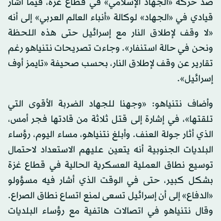
ضد حركة «الجهاد الإسلامي» في قطاع غزة، فيما أشار
قيادي في «الجهاد» لوكالة «أنباء العالم العربي» إلى أنه
«لا وقف لإطلاق النار مع إسرائيل حتى هذه اللحظة
ونحن في حالة استنفار». وجاءت تصريحات نتنياهو رغم
تقارير عن وقف لإطلاق النار، بحسب صحيفة «تايمز أوف
إسرائيل».
وأضاف نتنياهو: «وجهنا للجهاد الضربة الأقوى التي
تلقتها»، في إشارة إلى قتل ثلاثة من قادتها فجر أمس،
الذي أثار جولة العنف. وأبلغ نتنياهو، مساء اليوم، رؤساء
البلديات الجنوبية أنه يتعين عليهم الاستعداد لاحتمال
توسيع نطاق العملية العسكرية الحالية في قطاع غزة
بشكل كبير، حتى في الوقت الذي أشار فيه مسؤولو
«الدفاع» إلى أن إسرائيل تسعى لمنع اتساع نطاق الصراع.
وقال نتنياهو في اتصالات هاتفية مع رؤساء البلديات