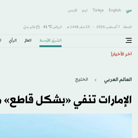
عربي
English
Türkçe
اردو
فارسى
الجمعة,
7 أغسطس 2026
-
23 صفَر 1448 هـ
الرياض
℃
41
غائم جزئي
الشرق الأوسط​
العالم
الرأي
ا
هل يضر تجديد عقد فينيسيوس فريقه ريال مدريد؟
آخر الأخبار
العالم العربي
الخليج
الإمارات تنفي «بشكل قاطع» مز