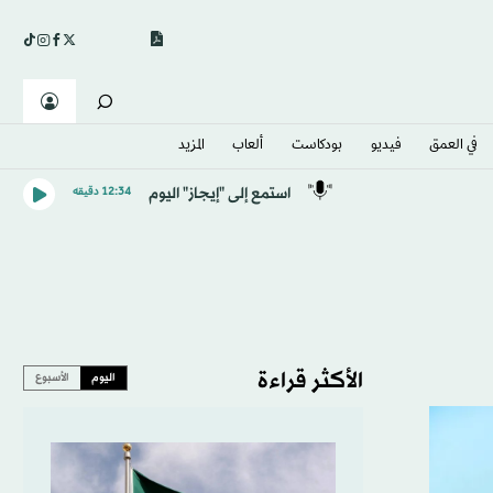
في العمق
فيديو
بودكاست
ألعاب
المزيد
استمع إلى "إيجاز" اليوم
12:34 دقيقه
الأكثر قراءة
اليوم
الأسبوع