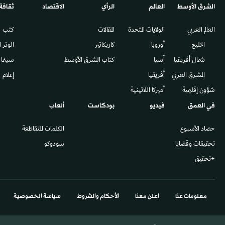
الشرق الأوسط​
العالم
الرأي
الاقتصاد
ثقافة
العالم العربي
الولايات المتحدة
المقالات
كتب
الخليج
أوروبا
كاريكاتير
الوتر 
شمال أفريقيا
آسيا
كتاب الشرق الأوسط
سينما
المشرق العربي
أفريقيا
إعلام
شؤون إقليمية
أميركا اللاتينية
في العمق
فيديو
بودكاست
ألعاب
حصاد الأسبوع
الكلمات المتقاطعة
تحقيقات وقضايا
سودوكو
+تحقيق
معلومات عنا
اعلن معنا
الأحكام والشروط
سياسة الخصوصية