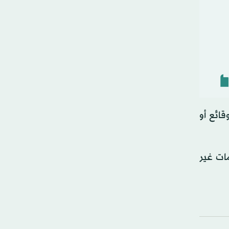
قائع أو
مات غير