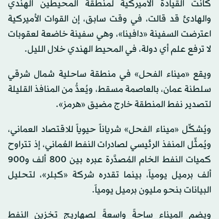
كانت القيادة الأميركية لمنطقة المحيطين الهندي
والهادئ قد ​قالت، في وقت ​سابق، إن القوات الأميركية
اعترضت السفينة ‌«دافينا»، ⁠وهي سفينة خاضعة لعقوبات
لا ترفع علم أي دولة، في المحيط ​الهندي خلال ​الليل.
ويقع «ميناء الفحل» في منطقة ساحلية شمال شرقي
سلطنة عمان، بالعاصمة مسقط، ويُعدُّ من المنافذ القليلة
لتصدير نفط المنطقة خارج مضيق «هرمز».
ويُشكِّل «ميناء الفحل» شرياناً حيوياً للاقتصاد العماني،
ويُمثِّل المنفذ الرئيسي لصادرات النفط العُماني، إذ تتراوح
كميات ‏النفط الخام المُصدَّرة عبره بين 800 ألف و900
ألف برميل يومياً، بينما تقدره شركة «كبلر»، لتحليل
البيانات بنحو مليون برميل يومياً.
ويضم الميناء ساحةً واسعةً لصهاريج تخزين النفط