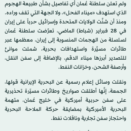
ولم تعلن سلطنة عُمان أي تفاصيل بشأن طبيعة الهجوم
الذي استهدف «ميناء الفحل»، ولا الجهة التي تقف وراءه.
ومنذ أن شنَّت الولايات المتحدة وإسرائيل حرباً على إيران
في 28 فبراير (شباط) الماضي، تعرَّضت سلطنة عُمان
لسلسلة من الهجمات المنسوبة إلى إيران، معظمها عبر
طائرات مسيَّرة واستهدافات بحرية، شملت موانئ
للتصدير أبرزها ميناء الدقم، بالإضافة إلى سفن النقل،
وأرصفة الشحن، وخزانات النفط.
ونقلت وسائل إعلام رسمية عن ​البحرية الإيرانية قولها،
الجمعة، إنَّها أطلقت صواريخ وطائرات مسيّرة تحذيرية
على ​سفن حربية أميركية ​في خليج عُمان، متهمة
البحرية ⁠الأميركية بمضايقة حركة ​الملاحة البحرية
واحتجاز سفن ​تجارية وناقلات نفط.