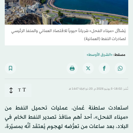
يُشكِّل «ميناء الفحل» شرياناً حيوياً للاقتصاد العماني والمنفذ الرئيسي
لصادرات النفط (العمانية)
مسقط:
«الشرق الأوسط»
T
نُشر: 18:02-5 يونيو 2026 م ـ 20 ذو الحِجّة 1447 هـ
T
استعادت سلطنة عُمان، عمليات تحميل النفط من
«ميناء الفحل»، أحد أهم منافذ تصدير النفط الخام في
البلاد، بعد ساعات من تعرُّضه لهجوم يُعتقَد أنَّه بمسيّرة،