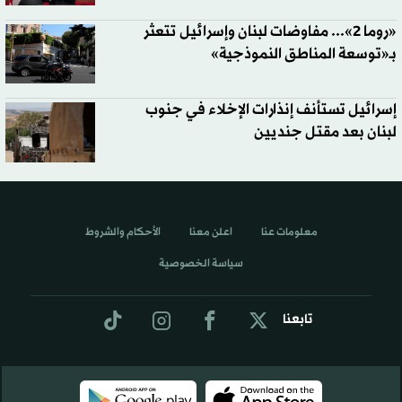
«روما 2»... مفاوضات لبنان وإسرائيل تتعثر
بـ«توسعة المناطق النموذجية»
إسرائيل تستأنف إنذارات الإخلاء في جنوب
لبنان بعد مقتل جنديين
معلومات عنا
اعلن معنا
الأحكام والشروط
سياسة الخصوصية
تابعنا