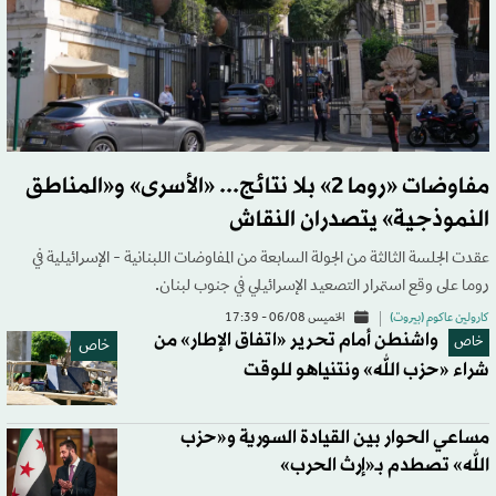
مفاوضات «روما 2» بلا نتائج... «الأسرى» و«المناطق
النموذجية» يتصدران النقاش
عقدت الجلسة الثالثة من الجولة السابعة من المفاوضات اللبنانية - الإسرائيلية في
روما على وقع استمرار التصعيد الإسرائيلي في جنوب لبنان.
كارولين عاكوم (بيروت)
الخميس 06/08 - 17:39
واشنطن أمام تحرير «اتفاق الإطار» من
خاص
خاص
شراء «حزب الله» ونتنياهو للوقت
مساعي الحوار بين القيادة السورية و«حزب
الله» تصطدم بـ«إرث الحرب»