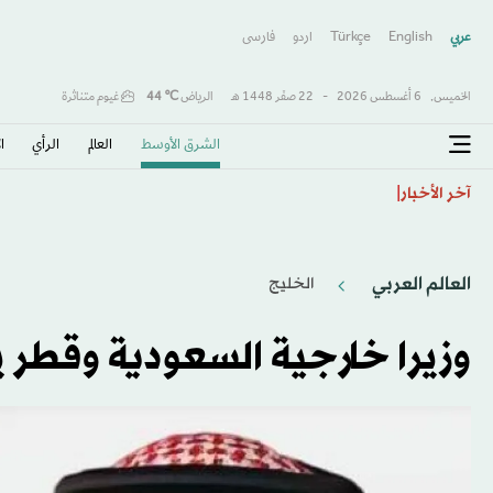
عربي
English
Türkçe
اردو
فارسى
الخميس,
6 أغسطس 2026
-
22 صفَر 1448 هـ
الرياض
℃
44
غيوم متناثرة
الشرق الأوسط​
العالم
الرأي
ا
«مهرجان ولي العهد للهجن»: استحداث كأس مخصصة للسعو
آخر الأخبار
العالم العربي
الخليج
وزيرا خارجية السعودية وقطر