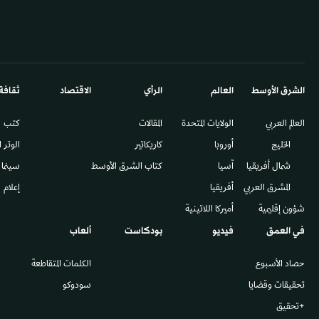
الشرق الأوسط​
العالم
الرأي
الاقتصاد
ثقافة
العالم العربي
الولايات المتحدة
المقالات
كتب
الخليج
أوروبا
كاريكاتير
الوتر 
شمال أفريقيا
آسيا
كتاب الشرق الأوسط
سينما
المشرق العربي
أفريقيا
إعلام
شؤون إقليمية
أميركا اللاتينية
في العمق
فيديو
بودكاست
ألعاب
حصاد الأسبوع
الكلمات المتقاطعة
تحقيقات وقضايا
سودوكو
+تحقيق