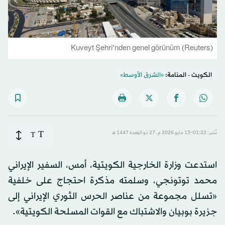
Kuveyt Şehri’nden genel görünüm (Reuters)
الكويت - المنامة:
«الشرق الأوسط»
T
نُشر: 01:22-13 مايو 2026 م ـ 27 ذو القِعدة 1447 هـ
T
استدعت وزارة الخارجية الكويتية، أمس، السفير الإيراني
محمد توتونجي، وسلمته مذكرة احتجاج على خلفية
«تسلل مجموعة من عناصر الحرس الثوري الإيراني إلى
جزيرة بوبيان والاشتباك مع القوات المسلحة الكويتية».