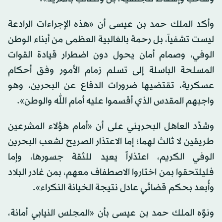
وأكد الملك حمد بن عيسى أن «هذه الإجراءات الرادعة
ليست تشفياً، بل رحمة بالغالبية العظمى من أبناء الوطن
الوفي، وصمام أمان يحول دون اضطرار قيادة القوات
المسلحة الباسلة إلى تسلم زمام الأمور وفق أحكام
عسكرية، تقتضيها ضرورات الدفاع عن البحرين، وهو
واجبهم المقدس الذي أقسموا عليه أمام الله والوطن».
وشدَّد العاهل البحريني على أن «أمام هؤلاء المشرعين
طريقين لا ثالث لهما؛ إما الاعتذار الصريح لشعب البحرين
الوفي الكريم، اعتذاراً يعيد للثقة جسورها، وإما
فليلتحقوا بمن اختاروا الاصطفاف معهم، بمن غادر البلاد
وأُبعد بحكم قضائي عادل نتيجة الخيانة النكراء».
ونوَّه الملك حمد بن عيسى بأن «المجلس النيابي أمانة،