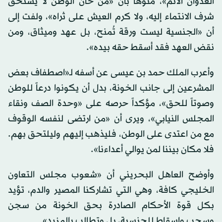
العدوان الآثم»، منوهاً بأن «من خان الوطن لا يستحق
شرف الانتماء إليه، ولا كرم العيش على ثراه»، ولفت إلى
أن «الجنسية ليست ورقة تُمنح، بل عهد وميثاق، ومن
نقض العهد فقد أسقط حقه بيده».
وأعرب الملك حمد بن عيسى عن أسفه لـ«اصطفاف بعض
المشرعين إلى جانب الخونة، بدل أن يكونوا درعاً للوطن
وصوتاً للحق»، مؤكداً حرصه على «وحدة الصف ونقاء
المجلس النيابي»، ويرى أن «من ارتضى لنفسه الوقوف
مع من اعتدى على الوطن، فليذهب إليهم وليلتحق بهم.
فلا مكان بيننا لمن يوالي أعداءنا».
وأوضح العاهل البحريني أن «شعوب مجلس التعاون
الخليجي كافة، وهي التي تشاركنا المصير والدم، تؤيد
بكل قوة الأحكام الصادرة بحق الخونة من سجن
وسحب وإسقاط للجنسية، بل وتطالب بالمزيد».