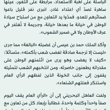
الباسلة على أهبة الاستعداد، مرابطة على الثغور، عينها
ساهرة لصدّ أي اعتداء غادر، انبرى نفر قليل باعوا
ضمائرهم للعدو، فمدّوا يد التعاون مع من استباح سيادة
الوطن في خيانة ما بعدها خيانة، وجريمة لا تُغتفر في
عرف الأوطان ولا في ضمير الشعوب».
وأكد الملك حمد بن عيسى أن غضبته «البالغة» مما جرى
«ليست إلا ترجمة صادقة لغضب شعب بأكمله»، متسائلاً:
«كيف لا يغضب وهو يرى من ائتمنهم الوطن على
مقدراته يطعنون خاصرته، ومن انتخبهم الشعب لتمثيله
يقفون إلى جانب الخونة الذين لفظهم الرأي العام
واستنكر فعلتهم الشنعاء».
ولفت العاهل البحريني إلى أن «الرأي العام يقف اليوم
صفاً واحداً وكلمة واحدة، مُطالباً بإبعاد كل من تعاون مع