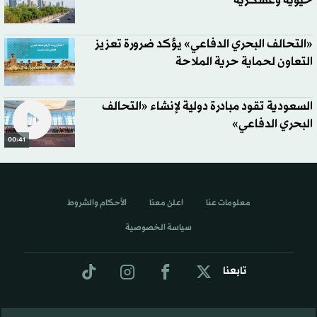
حيوية وعسكرية
«التحالف البحري الدفاعي» يؤكد ضرورة تعزيز
التعاون لحماية حرية الملاحة
السعودية تقود مبادرة دولية لإنشاء «التحالف
البحري الدفاعي»
00:41
معلومات عنا
اعلن معنا
الأحكام والشروط
سياسة الخصوصية
تابعنا