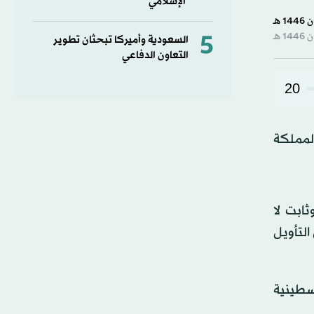
الإسلامي
0
second
of
5
1
السعودية وأميركا تبحثان تطوير
minute,
التعاون الدفاعي
23
second
90%
20
المملكة
ابت لا
لتأويل
سطينية