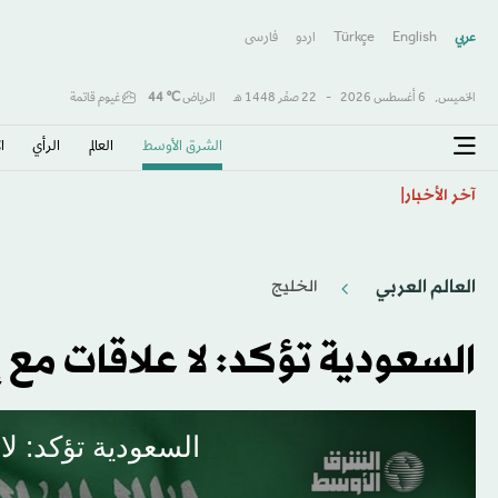
عربي
English
Türkçe
اردو
فارسى
الخميس,
6 أغسطس 2026
-
22 صفَر 1448 هـ
الرياض
℃
44
غيوم قاتمة
الشرق الأوسط​
العالم
الرأي
ا
الأرجنتين تخلّد انتصارها على إنجلترا... و15 يوليو «يوم المنتخبات الوطنية»
آخر الأخبار
العالم العربي
الخليج
السعودية تؤكد: لا علاقات مع 
السعودية تؤكد: ل