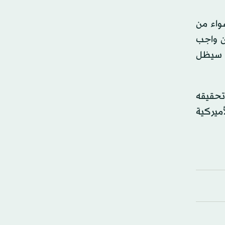
واء من
ن واجب
ي سيظل
 تحقيقه
أميركية