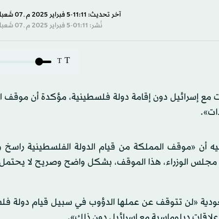
s
آخر تحديث: 11:11-5 فبراير 2025 م ـ 07 شَعبان 1446 هـ
نُشر: 01:11-5 فبراير 2025 م ـ 07 شَعبان 1446 هـ
s
Volume
T
T
قات مع إسرائيل دون إقامة دولة فلسطينية، مؤكدة أن موقف 
ات».
ه أن «موقف المملكة من قيام الدولة الفلسطينية راسخ وث
س مجلس الوزراء، هذا الموقف، بشكل واضح وصريح لا يحتمل ا
سعودية «لن تتوقف عن عملها الدؤوب في سبيل قيام دولة فل
علاقات دبلوماسية مع إسرائيل دون ذلك».