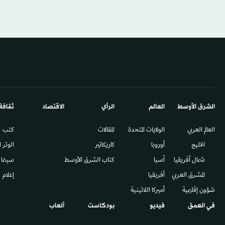
الشرق الأوسط​
العالم
الرأي
الاقتصاد
ثقافة
العالم العربي
الولايات المتحدة
المقالات
كتب
الخليج
أوروبا
كاريكاتير
الوتر 
شمال أفريقيا
آسيا
كتاب الشرق الأوسط
سينما
المشرق العربي
أفريقيا
إعلام
شؤون إقليمية
أميركا اللاتينية
في العمق
فيديو
بودكاست
ألعاب