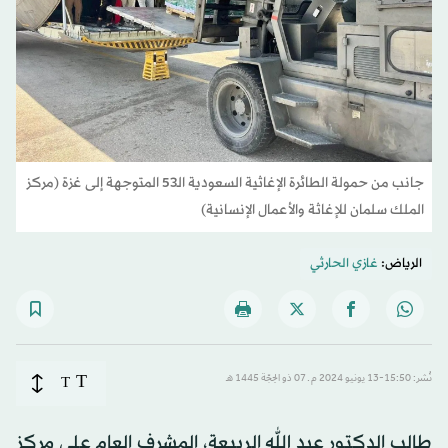
جانب من حمولة الطائرة الإغاثية السعودية الـ53 المتوجهة إلى غزة (مركز
الملك سلمان للإغاثة والأعمال الإنسانية)
الرياض:
غازي الحارثي
T
نُشر: 15:50-13 يونيو 2024 م ـ 07 ذو الحِجّة 1445 هـ
T
طالب الدكتور عبد الله الربيعة، المشرف العام على مركز