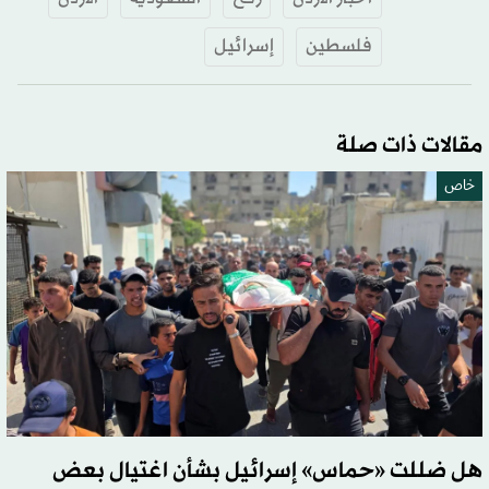
فلسطين
إسرائيل
مقالات ذات صلة
خاص
هل ضللت «حماس» إسرائيل بشأن اغتيال بعض