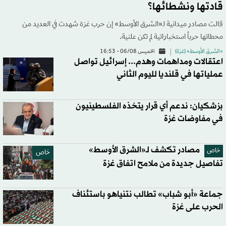
قادتها ونشطائها؟
قالت مصادر ميدانية لـ«الشرق الأوسط» إن حرب غزة شهدت في العديد من
محطاتها حرباً استخباراتية لم تكن علنية.
«الشرق الأوسط» (غزة)
الخميس 06/08 - 16:53
اعتقالات ومداهمات وهدم... إسرائيل تواصل
عملياتها في قلنديا لليوم الثاني
بزشكيان: ندعم أي قرار يتخذه الفلسطينيون
في مفاوضات غزة
مصادر تكشف لـ«الشرق الأوسط»
خاص
خاص
تفاصيل جديدة من ملامح اتفاق غزة
جماعة «أبو شباب» تطالب نتنياهو باستئناف
الحرب على غزة