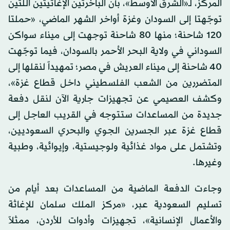
المركز، لـ«الشرق الأوسط»، بأن الباخرتين الإغاثيتين اللتين
توجّهتا إلى السودان وغزة أواخر الشهر الماضي، «حملتا
120 شاحنة؛ منها 80 شاحنة توجهت إلى ميناء سواكن
السوداني في ولاية البحر الأحمر بالسودان، فيما توجّهت
40 شاحنة إلى ميناء العريش في مصر؛ تمهيداً لنقلها إلى
المتضررين من الشعب الفلسطيني داخل قطاع غزة»،
وكشف العصيمي عن تجهيزات جارية الآن لنقل دفعة
جديدة من المساعدات ستتوجه في القريب العاجل إلى
قطاع غزة عبر الجسرين الجوي والبحري السعوديين،
وتشتمل على مواد غذائية ولوجيستية، وإيوائية، وطبية
وغيرها.
وجاءت الدفعة الماضية من المساعدات بعد أيام من
تسليم السعودية عبر، «مركز الملك سلمان للإغاثة
والأعمال الإنسانية»، تجهيزات وأدوات للأردن، ممثلاً