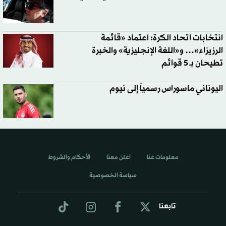
انتخابات اتحاد الكرة: اعتماد «قائمة
الرزيزاء»… و«اللغة الإنجليزية» والخبرة
تطيحان بـ 5 قوائم
اليوناني ماسوراس رسمياً إلى نيوم
معلومات عنا
اعلن معنا
الأحكام والشروط
سياسة الخصوصية
تابعنا