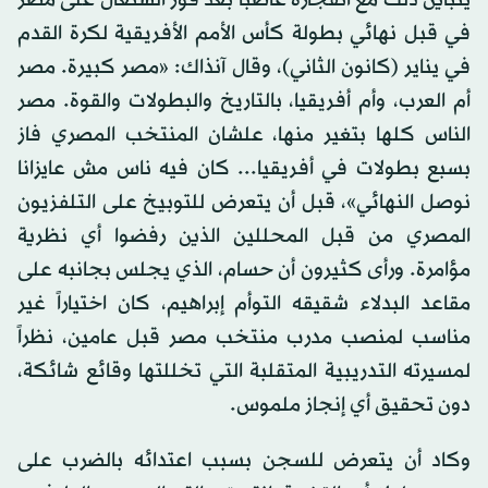
يتباين ذلك مع انفجاره غاضباً بعد فوز السنغال على مصر
في قبل نهائي بطولة كأس الأمم الأفريقية لكرة القدم
في يناير (كانون الثاني)، وقال آنذاك: «مصر كبيرة. مصر
أم العرب، وأم أفريقيا، بالتاريخ والبطولات والقوة. مصر
الناس كلها بتغير منها، علشان المنتخب المصري فاز
بسبع بطولات في أفريقيا... كان فيه ناس مش عايزانا
نوصل النهائي»، قبل أن يتعرض للتوبيخ على التلفزيون
المصري من قبل المحللين الذين رفضوا أي نظرية
مؤامرة. ورأى كثيرون أن حسام، الذي يجلس بجانبه على
مقاعد البدلاء شقيقه التوأم إبراهيم، كان اختياراً غير
مناسب لمنصب مدرب منتخب مصر قبل عامين، نظراً
لمسيرته التدريبية المتقلبة التي تخللتها وقائع شائكة،
دون تحقيق أي إنجاز ملموس.
وكاد أن يتعرض للسجن بسبب اعتدائه بالضرب على