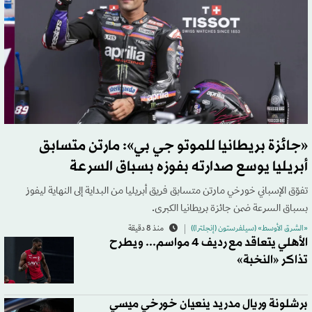
«جائزة بريطانيا للموتو جي بي»: مارتن متسابق
أبريليا يوسع صدارته بفوزه بسباق السرعة
تفوّق الإسباني خورخي مارتن متسابق فريق أبريليا من البداية إلى النهاية ليفوز
بسباق السرعة ضمن جائزة بريطانيا الكبرى.
«الشرق الأوسط» (سيلفرستون (إنجلترا))
منذ 8 دقيقة
الأهلي يتعاقد مع رديف 4 مواسم... ويطرح
تذاكر «النخبة»
برشلونة وريال مدريد ينعيان خورخي ميسي