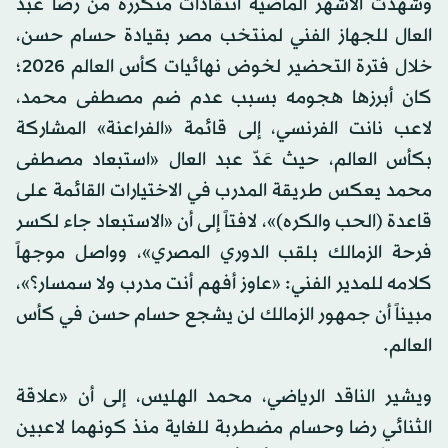
وشهدت الأشهر الماضية انتقادات متكررة من رضا عبد
العال للجهاز الفني لمنتخب مصر بقيادة حسام حسن،
خلال فترة التحضير لخوض نهائيات كأس العالم 2026؛
كان أبرزها هجومه بسبب عدم ضم مصطفى محمد،
لاعب نانت الفرنسي، إلى قائمة «الفراعنة» المشاركة
بكأس العالم، حيث عَدّ عبد العال «استبعاد مصطفى
محمد يعكس طريقة المدرب في الاختيارات القائمة على
قاعدة (الحب والكره)»، لافتاً إلى أن «الاستبعاد جاء لكسر
فرحة الزمالك بلقب الدوري المصري»، وواصل موجهاً
كلامه للمدير الفني: «عاوز أفهم أنت مدرب ولا سمسار؟»،
مبيناً أن جمهور الزمالك لن يشجع حسام حسن في كأس
العالم.
ويشير الناقد الرياضي، محمد الهليس، إلى أن «علاقة
الثنائي رضا وحسام مضطربة للغاية منذ كونهما لاعبين