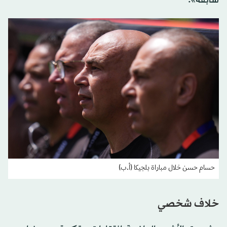
حسام حسن خلال مباراة بلجيكا (أ.ب)
خلاف شخصي