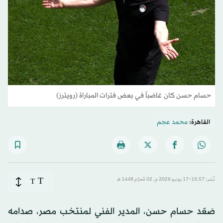
حسام حسن كان غاضباً في بعض فترات المباراة (رويترز)
القاهرة:
محمد عجم
T
نُشر: 16:57-17 يونيو 2026 م ـ 02 مُحرَّم 1448 هـ
T
صَعّد حسام حسن، المدير الفني لمنتخب مصر، صدامه