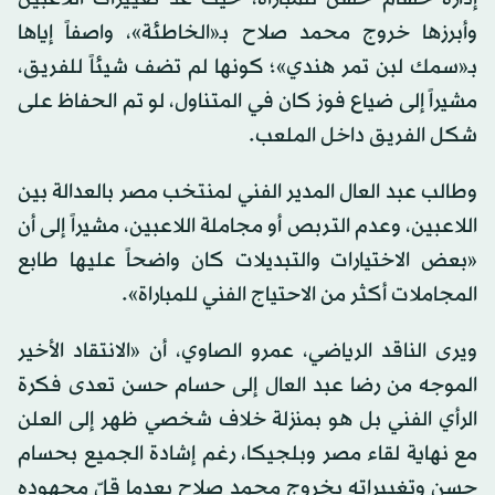
وأبرزها خروج محمد صلاح بـ«الخاطئة»، واصفاً إياها
بـ«سمك لبن تمر هندي»؛ كونها لم تضف شيئاً للفريق،
مشيراً إلى ضياع فوز كان في المتناول، لو تم الحفاظ على
شكل الفريق داخل الملعب.
وطالب عبد العال المدير الفني لمنتخب مصر بالعدالة بين
اللاعبين، وعدم التربص أو مجاملة اللاعبين، مشيراً إلى أن
«بعض الاختيارات والتبديلات كان واضحاً عليها طابع
المجاملات أكثر من الاحتياج الفني للمباراة».
ويرى الناقد الرياضي، عمرو الصاوي، أن «الانتقاد الأخير
الموجه من رضا عبد العال إلى حسام حسن تعدى فكرة
الرأي الفني بل هو بمنزلة خلاف شخصي ظهر إلى العلن
مع نهاية لقاء مصر وبلجيكا، رغم إشادة الجميع بحسام
حسن وتغييراته بخروج محمد صلاح بعدما قلّ مجهوده