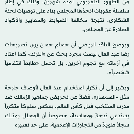
من الظهور التلفزيوني لمدة شهرين، وذلك في إطار
سلسلة عقوبات اتخذها المجلس بناء على توصيات لجنة
الشكاوى. نتيجة مخالفة الضوابط والمعايير والأكواد
الصادرة عن المجلس.
ويوضح الناقد الرياضي أن حسام حسن يرى تصريحات
رضا عبد العال ليست مجرد بحث عن «الترند» كما اعتاد
في أزماته مع نجوم آخرين، بل تحمل «طابعاً انتقامياً
شخصياً».
ويشير إلى أن تكرار استخدام عبد العال لأوصاف جارحة
مثل «السمسار»، فضلاً عن تحريض جماهير الزمالك ضد
مدرب المنتخب قبل كأس العالم، يعكس سلوكاً متكرراً
يستدعي تدخلاً ومحاسبة، خصوصاً أن المحلل يمتلك
سجلاً طويلاً من التجاوزات الإعلامية. على حد تعبيره.