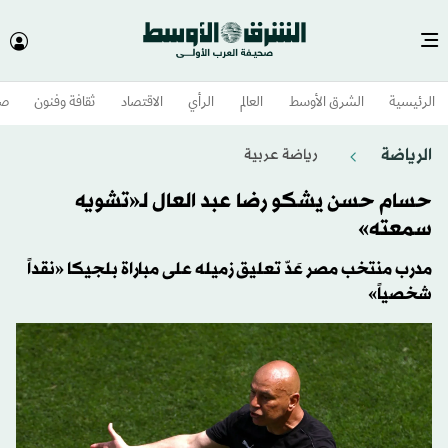
الرئيسية
الشرق الأوسط​
العالم
الرأي
الاقتصاد
ثقافة وفنون
صح
الرياضة
رياضة عربية
حسام حسن يشكو رضا عبد العال لـ«تشويه
سمعته»
مدرب منتخب مصر عَدّ تعليق زميله على مباراة بلجيكا «نقداً
شخصياً»