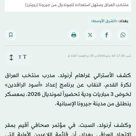
منتخب العراق يستهل استعداده للمونديال من جيرونا (رويترز)
بغداد:
«الشرق الأوسط»
T
نُشر: 17:26-16 مايو 2026 م ـ 30 ذو القِعدة 1447 هـ
T
كشف الأسترالي غراهام أرنولد، مدرب منتخب العراق
لكرة القدم، النقاب عن برنامج إعداد «أسود الرافدين»
لخوض 3 مباريات ودية تحضيراً لمونديال 2026، بمعسكر
ينطلق من مدينة جيرونا الإسبانية.
وكشف أرنولد، السبت، في مؤتمر صحافي أقيم بمقر
الاتحاد العراقي بغداد، أن قائمة اللاعبين الأولية التي