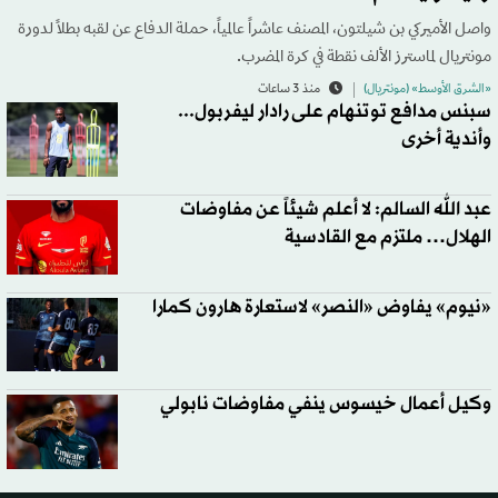
واصل الأميركي بن شيلتون، المصنف عاشراً عالمياً، حملة الدفاع عن لقبه بطلاً لدورة
مونتريال لماسترز الألف نقطة في كرة المضرب.
«الشرق الأوسط» (مونتريال)
منذ 3 ساعات
سبنس مدافع توتنهام على رادار ليفربول...
وأندية أخرى
عبد الله السالم: لا أعلم شيئاً عن مفاوضات
الهلال… ملتزم مع القادسية
«نيوم» يفاوض «النصر» لاستعارة هارون كمارا
وكيل أعمال خيسوس ينفي مفاوضات نابولي